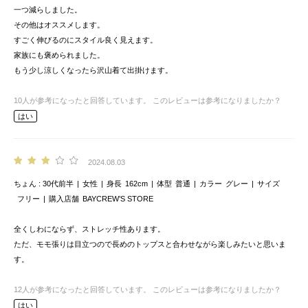
一つ減らしました。
その他はオススメします。
すごく伸びるのにスタイル良く見えます。
家族にも褒められました。
もう少し涼しくなったら沢山着て出掛けます。
10
人が参考になったと回答しています。
このレビューは参考になりましたか？
はい
2024.08.03
ちょん
30代前半
女性
身長
162cm
体型
普通
カラー
グレー
サイズ
フリー
購入店舗
BAYCREW’S STORE
全くしわにならず、ストレッチ性あります。
ただ、モモ張りは目立つので長めのトップスと合わせながら楽しみたいと思いま
す。
12
人が参考になったと回答しています。
このレビューは参考になりましたか？
はい