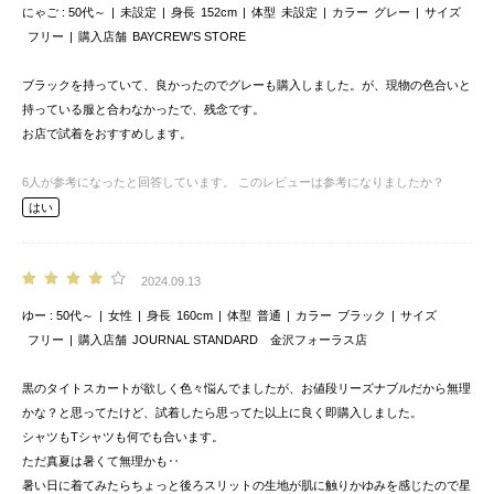
にゃご
50代～
未設定
身長
152cm
体型
未設定
カラー
グレー
サイズ
フリー
購入店舗
BAYCREW’S STORE
ブラックを持っていて、良かったのでグレーも購入しました。が、現物の色合いと
持っている服と合わなかったで、残念です。
お店で試着をおすすめします。
6
人が参考になったと回答しています。
このレビューは参考になりましたか？
はい
2024.09.13
ゆー
50代～
女性
身長
160cm
体型
普通
カラー
ブラック
サイズ
フリー
購入店舗
JOURNAL STANDARD 金沢フォーラス店
黒のタイトスカートが欲しく色々悩んでましたが、お値段リーズナブルだから無理
かな？と思ってたけど、試着したら思ってた以上に良く即購入しました。
シャツもTシャツも何でも合います。
ただ真夏は暑くて無理かも‥
暑い日に着てみたらちょっと後ろスリットの生地が肌に触りかゆみを感じたので星