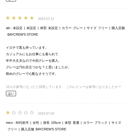
2024.07.12
aki
未設定
未設定
体型
未設定
カラー
グレー
サイズ
フリー
購入店舗
BAYCREW’S STORE
イロチで黒も持っています。
カジュアルにもお仕事にも着られて
年中大丈夫なので今回グレーを購入。
グレーは汚れ目立つかな？と思いましたが、
暗めのグレーで心配なさそうです。
10
人が参考になったと回答しています。
このレビューは参考になりましたか？
はい
2024.07.03
mico
40代前半
女性
身長
155cm
体型
普通
カラー
ブラック
サイズ
フリー
購入店舗
BAYCREW’S STORE