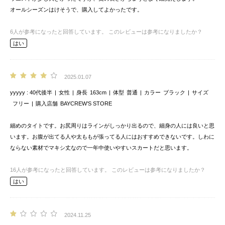
オールシーズンはけそうで、購入してよかったです。
6
人が参考になったと回答しています。
このレビューは参考になりましたか？
はい
2025.01.07
yyyyy
40代後半
女性
身長
163cm
体型
普通
カラー
ブラック
サイズ
フリー
購入店舗
BAYCREW’S STORE
細めのタイトです。お尻周りはラインがしっかり出るので、細身の人には良いと思
います。お腹が出てる人や太ももが張ってる人にはおすすめできないです。しわに
ならない素材でマキシ丈なので一年中使いやすいスカートだと思います。
16
人が参考になったと回答しています。
このレビューは参考になりましたか？
はい
2024.11.25