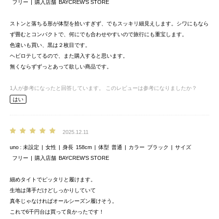
フリー
購入店舗
BAYCREW’S STORE
ストンと落ちる形が体型を拾いすぎず、でもスッキリ細見えします。シワにもなら
ず畳むとコンパクトで、何にでも合わせやすいので旅行にも重宝します。
色違いも買い、黒は２枚目です。
ヘビロテしてるので、また購入すると思います。
無くならずずっとあって欲しい商品です。
1
人が参考になったと回答しています。
このレビューは参考になりましたか？
はい
2025.12.11
uno
未設定
女性
身長
158cm
体型
普通
カラー
ブラック
サイズ
フリー
購入店舗
BAYCREW’S STORE
細めタイトでピッタリと履けます。
生地は薄手だけどしっかりしていて
真冬じゃなければオールシーズン履けそう。
これで6千円台は買って良かったです！