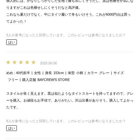
個人的には、かなりしっかりした生地で膝も出にくそうだし、黒は色褪せが気にな
りますがこれは色褪せしにくそうだなと高評価。
これなら夏だけでなく、中にタイツ履いて冬もいけそう。これが6000円台は買っ
てよかった！
5
人が参考になったと回答しています。
このレビューは参考になりましたか？
はい
2025.06.06
めめ
40代前半
女性
身長
153cm
体型
小柄
カラー
グレー
サイズ
フリー
購入店舗
BAYCREW’S STORE
スタイルが良く見えます。黒は似たようなタイトスカートを持ってますので、グレ
ーを購入。お値段もお手頃で、ありがたい。沢山出番がありそう。購入してよかっ
たです。
8
人が参考になったと回答しています。
このレビューは参考になりましたか？
はい