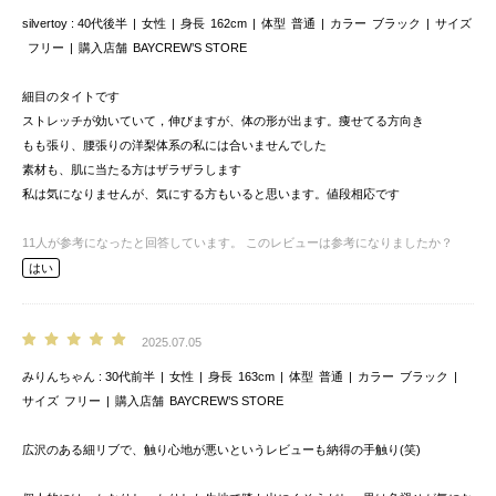
silvertoy
40代後半
女性
身長
162cm
体型
普通
カラー
ブラック
サイズ
フリー
購入店舗
BAYCREW’S STORE
細目のタイトです
ストレッチが効いていて，伸びますが、体の形が出ます。痩せてる方向き
もも張り、腰張りの洋梨体系の私には合いませんでした
素材も、肌に当たる方はザラザラします
私は気になりませんが、気にする方もいると思います。値段相応です
11
人が参考になったと回答しています。
このレビューは参考になりましたか？
はい
2025.07.05
みりんちゃん
30代前半
女性
身長
163cm
体型
普通
カラー
ブラック
サイズ
フリー
購入店舗
BAYCREW’S STORE
広沢のある細リブで、触り心地が悪いというレビューも納得の手触り(笑)