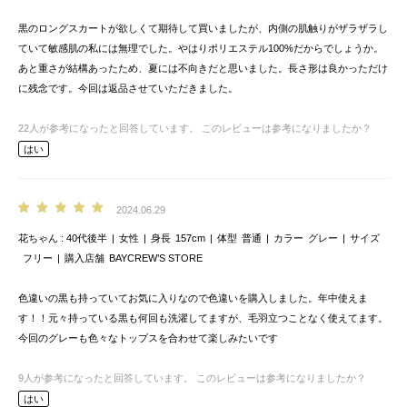
黒のロングスカートが欲しくて期待して買いましたが、内側の肌触りがザラザラし
ていて敏感肌の私には無理でした。やはりポリエステル100%だからでしょうか。
あと重さが結構あったため、夏には不向きだと思いました。長さ形は良かっただけ
に残念です。今回は返品させていただきました。
22
人が参考になったと回答しています。
このレビューは参考になりましたか？
はい
2024.06.29
花ちゃん
40代後半
女性
身長
157cm
体型
普通
カラー
グレー
サイズ
フリー
購入店舗
BAYCREW’S STORE
色違いの黒も持っていてお気に入りなので色違いを購入しました。年中使えま
す！！元々持っている黒も何回も洗濯してますが、毛羽立つことなく使えてます。
今回のグレーも色々なトップスを合わせて楽しみたいです
9
人が参考になったと回答しています。
このレビューは参考になりましたか？
はい