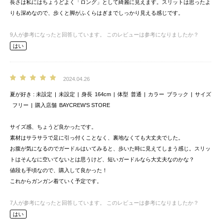
長さは私にはちょうどよく「ロング」として綺麗に見えます。スリットは思ったよ
りも深めなので、歩くと脚がふくらはぎまでしっかり見える感じです。
9
人が参考になったと回答しています。
このレビューは参考になりましたか？
はい
2024.04.26
夏が好き
未設定
未設定
身長
164cm
体型
普通
カラー
ブラック
サイズ
フリー
購入店舗
BAYCREW’S STORE
サイズ感、ちょうど良かったです。
素材はサラサラで足に引っ付くことなく、裏地なくても大丈夫でした。
お腹が気になるのでガードルはいてみると、歩いた時に見えてしまう感じ。スリッ
トはそんなに空いてないとは思うけど、短いガードルなら大丈夫なのかな？
値段も手頃なので、購入して良かった！
これからガンガン着ていく予定です。
7
人が参考になったと回答しています。
このレビューは参考になりましたか？
はい