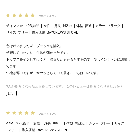
2024.04.25
チィママ☆
40代前半
女性
身長
162cm
体型
普通
カラー
ブラック
サイズ
フリー
購入店舗
BAYCREW’S STORE
色は迷いましたが、ブラックを購入。
予想していたより、生地が薄かったです。
トップスをインしてはくと、腰回りがもたもたするので、少しインくらいに調整し
てます。
生地は薄いですが、サラッとしていて履きごごちはいいです。
3
人が参考になったと回答しています。
このレビューは参考になりましたか？
はい
2024.04.23
AAR
40代後半
女性
身長
169cm
体型
未設定
カラー
グレー
サイズ
フリー
購入店舗
BAYCREW’S STORE