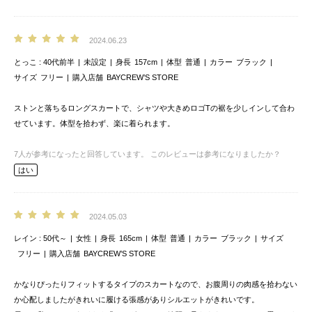
2024.06.23
とっこ
40代前半
未設定
身長
157cm
体型
普通
カラー
ブラック
サイズ
フリー
購入店舗
BAYCREW’S STORE
ストンと落ちるロングスカートで、シャツや大きめロゴTの裾を少しインして合わ
せています。体型を拾わず、楽に着られます。
7
人が参考になったと回答しています。
このレビューは参考になりましたか？
はい
2024.05.03
レイン
50代～
女性
身長
165cm
体型
普通
カラー
ブラック
サイズ
フリー
購入店舗
BAYCREW’S STORE
かなりぴったりフィットするタイプのスカートなので、お腹周りの肉感を拾わない
か心配しましたがきれいに履ける張感がありシルエットがきれいです。