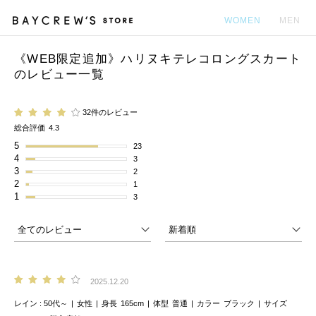
WOMEN
MEN
《WEB限定追加》ハリヌキテレコロングスカート
カ
のレビュー一覧
32件のレビュー
総合評価
4.3
5
23
4
3
3
2
2
1
1
3
2025.12.20
レイン
50代～
女性
身長
165cm
体型
普通
カラー
ブラック
サイズ