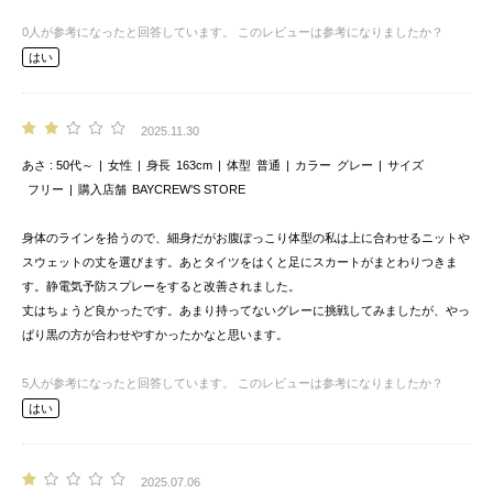
0
人が参考になったと回答しています。
このレビューは参考になりましたか？
はい
2025.11.30
あさ
50代～
女性
身長
163cm
体型
普通
カラー
グレー
サイズ
フリー
購入店舗
BAYCREW’S STORE
身体のラインを拾うので、細身だがお腹ぽっこり体型の私は上に合わせるニットや
スウェットの丈を選びます。あとタイツをはくと足にスカートがまとわりつきま
す。静電気予防スプレーをすると改善されました。
丈はちょうど良かったです。あまり持ってないグレーに挑戦してみましたが、やっ
ぱり黒の方が合わせやすかったかなと思います。
5
人が参考になったと回答しています。
このレビューは参考になりましたか？
はい
2025.07.06