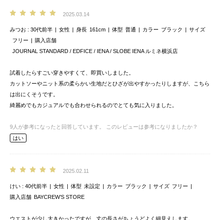
2025.03.14
みつお
30代前半
女性
身長
161cm
体型
普通
カラー
ブラック
サイズ
フリー
購入店舗
JOURNAL STANDARD / EDFICE / IENA / SLOBE IENA ルミネ横浜店
試着したらすごい穿きやすくて、即買いしました。
カットソーやニット系の柔らかい生地だとひざが出やすかったりしますが、こちら
は出にくそうです。
綺麗めでもカジュアルでも合わせられるのでとても気に入りました。
9
人が参考になったと回答しています。
このレビューは参考になりましたか？
はい
2025.02.11
けい
40代前半
女性
体型
未設定
カラー
ブラック
サイズ
フリー
購入店舗
BAYCREW’S STORE
ウエストが少し大きかったですが、丈の長さがちょうどよく細見えします。