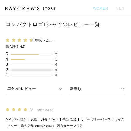
WOMEN
MEN
コンパクトロゴTシャツのレビュー一覧
カ
3件のレビュー
総合評価
4.7
5
2
4
1
3
0
2
0
1
0
2026.04.18
MM
30代後半
女性
身長
152cm
体型
普通
カラー
グレーベース
サイズ
フリー
購入店舗
Spick＆Span 西宮ガーデンズ店