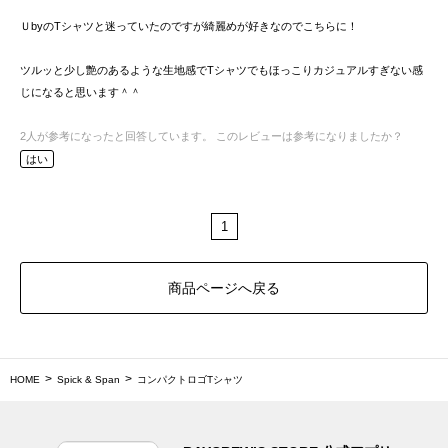
ＵbyのTシャツと迷っていたのですが綺麗めが好きなのでこちらに！
ツルッと少し艶のあるような生地感でTシャツでもほっこりカジュアルすぎない感
じになると思います＾＾
2
人が参考になったと回答しています。
このレビューは参考になりましたか？
はい
1
商品ページへ戻る
HOME
Spick & Span
コンパクトロゴTシャツ