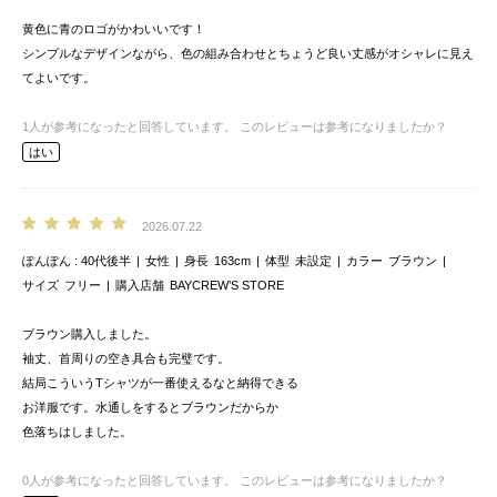
黄色に青のロゴがかわいいです！
シンプルなデザインながら、色の組み合わせとちょうど良い丈感がオシャレに見え
てよいです。
1
人が参考になったと回答しています。
このレビューは参考になりましたか？
はい
2026.07.22
ぽんぽん
40代後半
女性
身長
163cm
体型
未設定
カラー
ブラウン
サイズ
フリー
購入店舗
BAYCREW’S STORE
ブラウン購入しました。
袖丈、首周りの空き具合も完璧です。
結局こういうTシャツが一番使えるなと納得できる
お洋服です。水通しをするとブラウンだからか
色落ちはしました。
0
人が参考になったと回答しています。
このレビューは参考になりましたか？