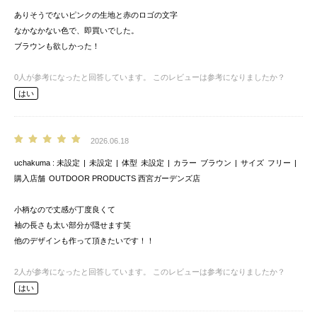
ありそうでないピンクの生地と赤のロゴの文字
なかなかない色で、即買いでした。
ブラウンも欲しかった！
0
人が参考になったと回答しています。
このレビューは参考になりましたか？
はい
2026.06.18
uchakuma
未設定
未設定
体型
未設定
カラー
ブラウン
サイズ
フリー
購入店舗
OUTDOOR PRODUCTS 西宮ガーデンズ店
小柄なので丈感が丁度良くて
袖の長さも太い部分が隠せます笑
他のデザインも作って頂きたいです！！
2
人が参考になったと回答しています。
このレビューは参考になりましたか？
はい