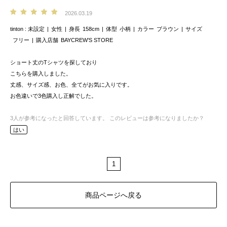
2026.03.19
tinton
未設定
女性
身長
158cm
体型
小柄
カラー
ブラウン
サイズ
フリー
購入店舗
BAYCREW’S STORE
ショート丈のTシャツを探しており
こちらを購入しました。
丈感、サイズ感、お色、全てがお気に入りです。
お色違いで3色購入し正解でした。
3
人が参考になったと回答しています。
このレビューは参考になりましたか？
はい
1
商品ページへ戻る