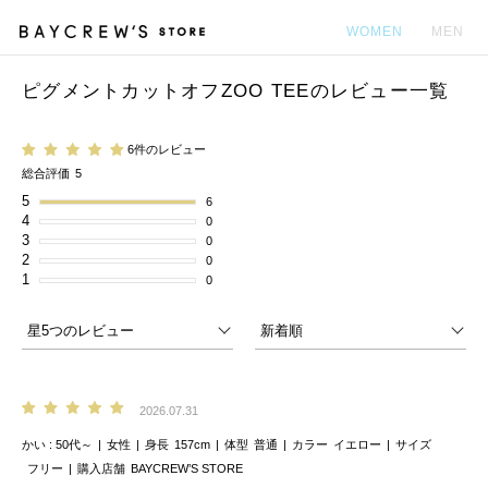
WOMEN
MEN
ピグメントカットオフZOO TEEのレビュー一覧
カ
6件のレビュー
総合評価
5
5
6
4
0
3
0
2
0
1
0
2026.07.31
かい
50代～
女性
身長
157cm
体型
普通
カラー
イエロー
サイズ
フリー
購入店舗
BAYCREW’S STORE