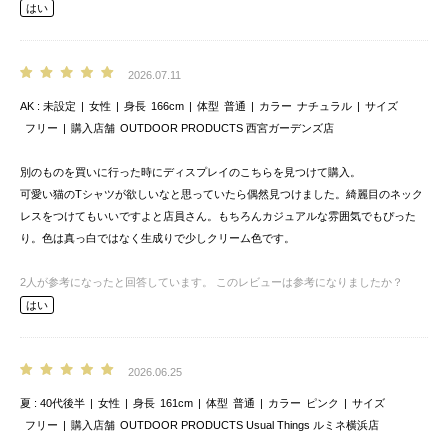
はい
2026.07.11
AK
未設定
女性
身長
166cm
体型
普通
カラー
ナチュラル
サイズ
フリー
購入店舗
OUTDOOR PRODUCTS 西宮ガーデンズ店
別のものを買いに行った時にディスプレイのこちらを見つけて購入。
可愛い猫のTシャツが欲しいなと思っていたら偶然見つけました。綺麗目のネック
レスをつけてもいいですよと店員さん。もちろんカジュアルな雰囲気でもぴった
り。色は真っ白ではなく生成りで少しクリーム色です。
2
人が参考になったと回答しています。
このレビューは参考になりましたか？
はい
2026.06.25
夏
40代後半
女性
身長
161cm
体型
普通
カラー
ピンク
サイズ
フリー
購入店舗
OUTDOOR PRODUCTS Usual Things ルミネ横浜店