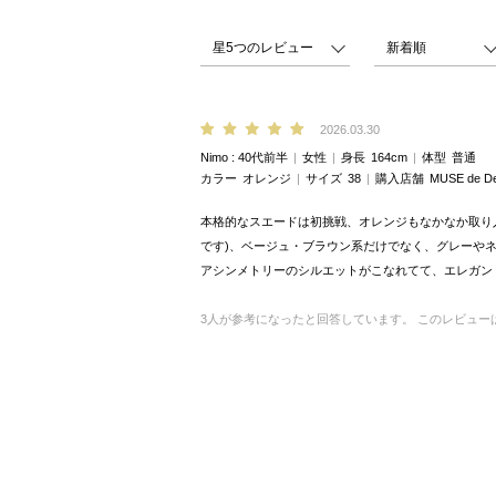
2026.03.30
Nimo
40代前半
女性
身長
164cm
体型
普通
カラー
オレンジ
サイズ
38
購入店舗
MUSE de D
本格的なスエードは初挑戦、オレンジもなかなか取り
です)、ベージュ・ブラウン系だけでなく、グレーや
アシンメトリーのシルエットがこなれてて、エレガン
3
人が参考になったと回答しています。
このレビュー