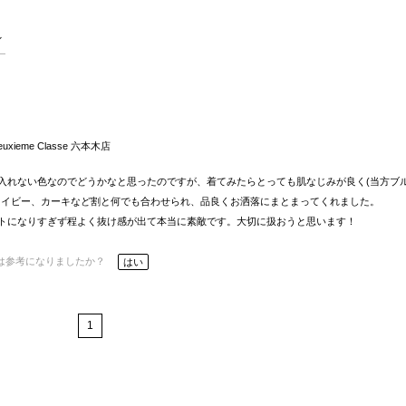
euxieme Classe 六本木店
入れない色なのでどうかなと思ったのですが、着てみたらとっても肌なじみが良く(当方ブ
ネイビー、カーキなど割と何でも合わせられ、品良くお洒落にまとまってくれました。
トになりすぎず程よく抜け感が出て本当に素敵です。大切に扱おうと思います！
は参考になりましたか？
はい
1