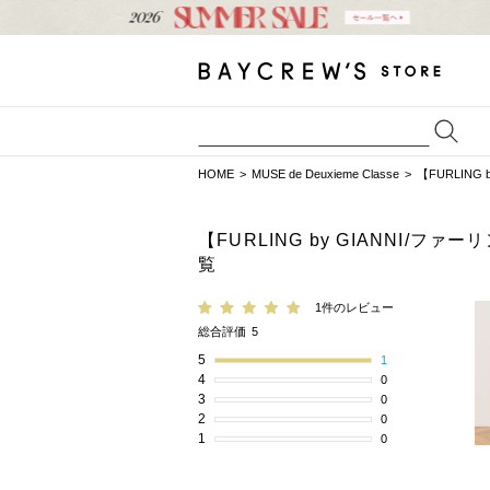
HOME
MUSE de Deuxieme Classe
【FURLING
【FURLING by GIANNI/
覧
1件のレビュー
総合評価
5
5
1
4
0
3
0
2
0
1
0