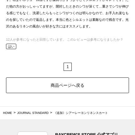
だ他の方がおっしゃってますが、開封したときのシワが深くて…重さでシワが伸び
る感じでもなく、洗濯したらもっとシワがつくのは明らかなので、お手入れ楽なも
のを探していたので返品します。本当に色とシルエットは素敵なので残念です。光
沢のあるリネンの風合いが好きな方にはオススメします。
12
人が参考になったと回答しています。
このレビューは参考になりましたか？
はい
1
商品ページへ戻る
HOME
JOURNAL STANDARD
《追加》シアーレーヨンリネンスカート
BAYCREW’S STORE 公式アプリ