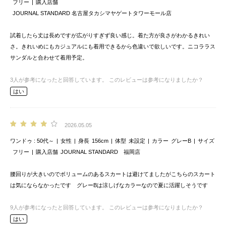
フリー
購入店舗
JOURNAL STANDARD 名古屋タカシマヤゲートタワーモール店
試着したら丈は長めですが広がりすぎず良い感じ。着た方が良さがわかるきれい
さ。きれいめにもカジュアルにも着用できるから色違いで欲しいです。ニコララス
サンダルと合わせて着用予定。
3
人が参考になったと回答しています。
このレビューは参考になりましたか？
はい
2026.05.05
ワンドゥ
50代～
女性
身長
156cm
体型
未設定
カラー
グレーB
サイズ
フリー
購入店舗
JOURNAL STANDARD 福岡店
腰回りが大きいのでボリュームのあるスカートは避けてましたがこちらのスカート
は気にならなかったです グレーBは涼しげなカラーなので夏に活躍しそうです
9
人が参考になったと回答しています。
このレビューは参考になりましたか？
はい