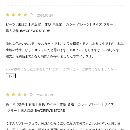
2025.08.24
ビーツ
未設定
未設定
体型
未設定
カラー
グレーB
サイズ
フリー
購入店舗
BAYCREW’S STORE
微妙な色合いのステキなスカートです。シワを指摘する方もあるようですがこれは
生地の特性。むしろオシャレだと思います。168センチありますがいい感じてす。
注文から納品までかなり時間がかかりましたんでマイナス１。
7
人が参考になったと回答しています。
このレビューは参考になりましたか？
はい
2025.08.13
あ
30代後半
女性
身長
157cm
体型
普通
カラー
グレーB
サイズ
フリー
購入店舗
BAYCREW’S STORE
くすんだグレージュで、黄身が少なく淡い色なので何でも合わせやすいと思いま
す。程よいボリューム感ですが腰回りがすっきりしてシルエットがキレイです。た