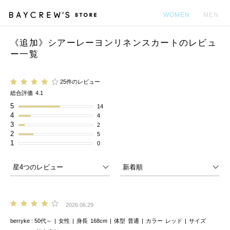
WOMEN
MEN
《追加》シアーレーヨンリネンスカートのレビュ
カ
ー一覧
25件のレビュー
総合評価
4.1
5
14
4
4
3
2
2
5
1
0
2026.06.29
berryke
50代～
女性
身長
168cm
体型
普通
カラー
レッド
サイズ