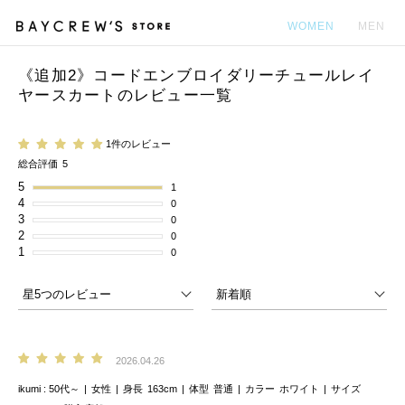
WOMEN
MEN
《追加2》コードエンブロイダリーチュールレイ
カ
ヤースカートのレビュー一覧
1件のレビュー
総合評価
5
5
1
4
0
3
0
2
0
1
0
2026.04.26
ikumi
50代～
女性
身長
163cm
体型
普通
カラー
ホワイト
サイズ