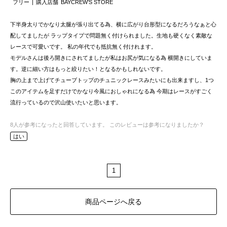
フリー
購入店舗
BAYCREW’S STORE
下半身太りでかなり太腿が張り出てる為、横に広がり台形型になるだろうなぁと心
配してましたが ラップタイプで問題無く付けられました。生地も硬くなく素敵な
レースで可愛いです。 私の年代でも抵抗無く付けれます。
モデルさんは後ろ開きにされてましたが私はお尻が気になる為 横開きにしていま
す。逆に細い方はもっと絞りたい！となるかもしれないです。
胸の上まで上げてチューブトップのチュニックレースみたいにも出来ますし、1つ
このアイテムを足すだけでかなり今風におしゃれになる為 今期はレースがすごく
流行っているので沢山使いたいと思います。
8
人が参考になったと回答しています。
このレビューは参考になりましたか？
はい
1
商品ページへ戻る