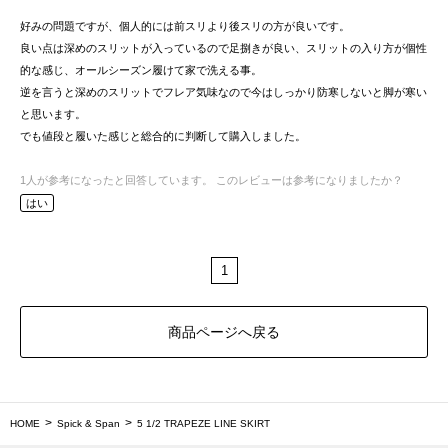
好みの問題ですが、個人的には前スリより後スリの方が良いです。
良い点は深めのスリットが入っているので足捌きが良い、スリットの入り方が個性
的な感じ、オールシーズン履けて家で洗える事。
逆を言うと深めのスリットでフレア気味なので今はしっかり防寒しないと脚が寒い
と思います。
でも値段と履いた感じと総合的に判断して購入しました。
1
人が参考になったと回答しています。
このレビューは参考になりましたか？
はい
1
商品ページへ戻る
HOME
Spick & Span
5 1/2 TRAPEZE LINE SKIRT