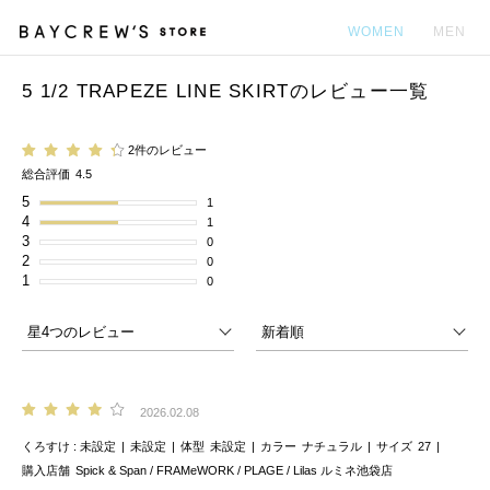
WOMEN
MEN
5 1/2 TRAPEZE LINE SKIRTのレビュー一覧
カ
2件のレビュー
総合評価
4.5
5
1
4
1
3
0
2
0
1
0
2026.02.08
くろすけ
未設定
未設定
体型
未設定
カラー
ナチュラル
サイズ
27
購入店舗
Spick & Span / FRAMeWORK / PLAGE / Lilas ルミネ池袋店