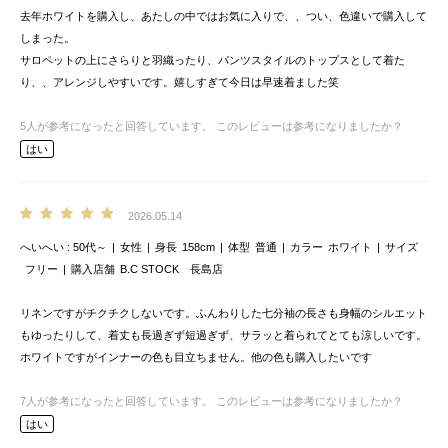
去年ホワイトを購入し、あたしの中ではお気に入りで、、つい、色違いで購入して
しまった。
サロペットの上にさらりと羽織ったり、パンツスタイルのトップスとして着た
り、、アレンジしやすいです。嬉しすぎて今日は早速着ました笑
5
人が参考になったと回答しています。
このレビューは参考になりましたか？
はい
2026.05.14
へいへい
50代～
女性
身長
158cm
体型
普通
カラー
ホワイト
サイズ
フリー
購入店舗
B.C STOCK 長島店
リネンですがチクチクしないです。ふんわりした七分袖の長さも身幅のシルエット
もゆったりして、着丈も長過ぎず短過ぎず、サラッと着られてとても涼しいです。
ホワイトですがインナーの色も目立ちません。他の色も購入したいです
7
人が参考になったと回答しています。
このレビューは参考になりましたか？
はい