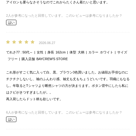
アイロンも要らなさそうなのでこれからたくさん着たいと思います。
2
人が参考になったと回答しています。
このレビューは参考になりましたか？
はい
2026.06.27
てれさ77
50代～
女性
身長
162cm
体型
大柄
カラー
ホワイト
サイズ
フリー
購入店舗
BAYCREW’S STORE
これ形がすごく気に入って白、黒、ブラウン3色買いました。お値段お手頃なのに
チクチクしないし、袖のふんわり感、袖丈も丈もちょうどいいです。羽織にもなる
し。年取るとTシャツより断然シャツの方が決まります。ボタン背中にしたら私に
はクビがきつすぎましたが。。
再入荷したらドット柄も欲しいです。
6
人が参考になったと回答しています。
このレビューは参考になりましたか？
はい