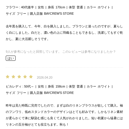
フラワー
40代後半
女性
身長
170cm
体型
普通
カラー
ホワイト
サイズ
フリー
購入店舗
BAYCREW’S STORE
去年黒を購入して、今年、白を購入しました。ブラウンと迷ったのですが、夏らし
く白にしました。白だと、濃い色の上に羽織ることもできるし、洗濯してもすぐ乾
かし、夏に大活躍しそうです。
9
人が参考になったと回答しています。
このレビューは参考になりましたか？
はい
2026.04.20
ピカレディ
50代～
女性
身長
158cm
体型
普通
カラー
ホワイト
サイズ
フリー
購入店舗
BAYCREW’S STORE
昨年は見た時既に完売でしたので、まずは白のリネンブラウスが欲しくて購入。袖
のフンワリ、低めスタンドカラーのデザインはとても好みです。しかもリネン素材
が柔らかくて体に馴染む感じも良くて人気がわかりました。短い初夏から猛暑には
リネンの五分袖がとても役立ちます。秋も！