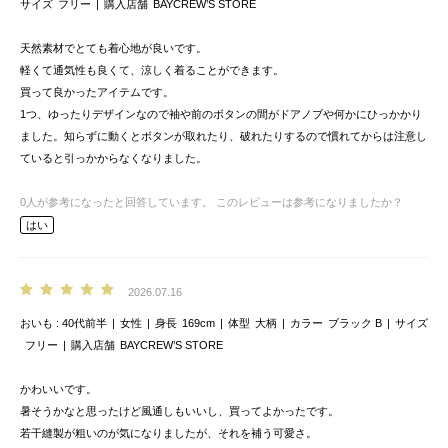
サイズ
フリー
購入店舗
BAYCREW’S STORE
天然素材でとても着心地が良いです。
軽くて通気性も良くて、涼しく着ることができます。
買って良かったアイテムです。
1つ、ゆったりデザインなので袖や前のボタンの間がドアノブや何かにひっかかり
ました。知らずに動くとボタンが取れたり、破れたりするので慣れてからは注意し
ていると引っかからなくなりました。
0
人が参考になったと回答しています。
このレビューは参考になりましたか？
はい
2026.07.16
おいも
40代前半
女性
身長
169cm
体型
大柄
カラー
ブラック B
サイズ
フリー
購入店舗
BAYCREW’S STORE
かわいいです。
暑そうかなと思ったけど風通しもいいし、買ってよかったです。
若干縫製が粗いのが気になりましたが、それを補う可愛さ。