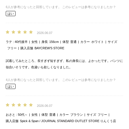
6
人が参考になったと回答しています。
このレビューは参考になりましたか？
はい
2026.06.07
ラテ
40代後半
女性
身長
156cm
体型
普通
カラー
ホワイト
サイズ
フリー
購入店舗
BAYCREW’S STORE
試着してみたところ、長すぎず短すぎず、私の身長には、よかったです。パンツに
似合いそうです。色違いも欲しくなりました。
4
人が参考になったと回答しています。
このレビューは参考になりましたか？
はい
2026.06.07
おさと
50代～
女性
体型
普通
カラー
ブラウン
サイズ
フリー
購入店舗
Spick & Span / JOURNAL STANDARD OUTLET STORE りんくう店