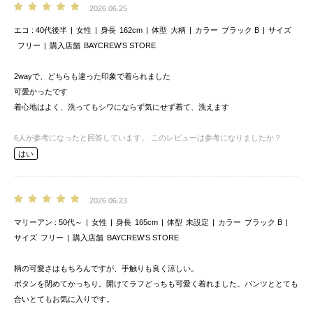
2026.06.25
エコ
40代後半
女性
身長
162cm
体型
大柄
カラー
ブラック B
サイズ
フリー
購入店舗
BAYCREW’S STORE
2wayで、どちらも違った印象で着られました
可愛かったです
着心地はよく、洗ってもシワにならず気にせず着て、洗えます
6
人が参考になったと回答しています。
このレビューは参考になりましたか？
はい
2026.06.23
マリーアン
50代～
女性
身長
165cm
体型
未設定
カラー
ブラック B
サイズ
フリー
購入店舗
BAYCREW’S STORE
柄の可愛さはもちろんですが、手触りも良く涼しい。
ボタンを閉めてかっちり。開けてラフどっちも可愛く着れました。パンツととても
合いとてもお気に入りです。