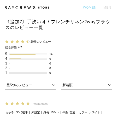
WOMEN
MEN
《追加7》手洗い可 / フレンチリネン2wayブラウ
カ
スのレビュー一覧
20件のレビュー
総合評価
4.7
5
14
4
6
3
0
2
0
1
0
2026.08.06
ちゃろ
30代後半
未設定
身長
155cm
体型
普通
カラー
ホワイト