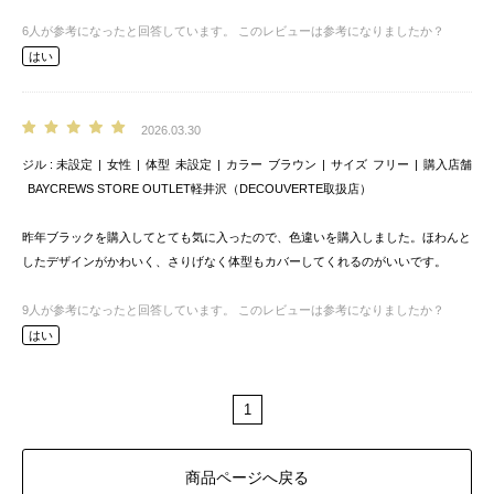
6
人が参考になったと回答しています。
このレビューは参考になりましたか？
はい
2026.03.30
ジル
未設定
女性
体型
未設定
カラー
ブラウン
サイズ
フリー
購入店舗
BAYCREWS STORE OUTLET軽井沢（DECOUVERTE取扱店）
昨年ブラックを購入してとても気に入ったので、色違いを購入しました。ほわんと
したデザインがかわいく、さりげなく体型もカバーしてくれるのがいいです。
9
人が参考になったと回答しています。
このレビューは参考になりましたか？
はい
1
商品ページへ戻る