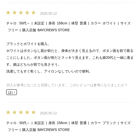
2026.05.12
チャロ
50代～
未設定
身長
158cm
体型
普通
カラー
ホワイト
サイズ
フリー
購入店舗
BAYCREW’S STORE
ブラックとホワイトを購入。
ホワイトはボタンなし面が前だと、身体が大きく見えるので、ボタン面を前で着る
ことにしました。ボタン面が前だとスッキリ見えます。これも娘20代と一緒に着ま
す。娘はどちらが前でも良さそう。
洗濯してもすぐ乾くし、アイロンなしでいいので便利。
15
人が参考になったと回答しています。
このレビューは参考になりましたか？
はい
2026.05.12
チャロ
50代～
未設定
身長
158cm
体型
普通
カラー
ブラック
サイズ
フリー
購入店舗
BAYCREW’S STORE