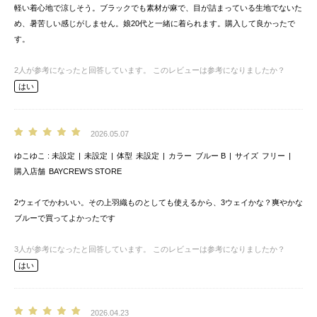
軽い着心地で涼しそう。ブラックでも素材が麻で、目が詰まっている生地でないた
め、暑苦しい感じがしません。娘20代と一緒に着られます。購入して良かったで
す。
2
人が参考になったと回答しています。
このレビューは参考になりましたか？
はい
2026.05.07
ゆこゆこ
未設定
未設定
体型
未設定
カラー
ブルー B
サイズ
フリー
購入店舗
BAYCREW’S STORE
2ウェイでかわいい。その上羽織ものとしても使えるから、3ウェイかな？爽やかな
ブルーで買ってよかったです
3
人が参考になったと回答しています。
このレビューは参考になりましたか？
はい
2026.04.23