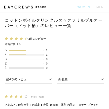
WOMEN
MEN
コットンボイルクリンクルタックフリルプルオー
カ
バー（ドット柄）のレビュー一覧
2件のレビュー
総合評価
4.5
5
1
4
1
3
0
2
0
1
0
2026.03.01
ああああ
30代後半
未設定
身長
164cm
体型
未設定
カラー
ブラック