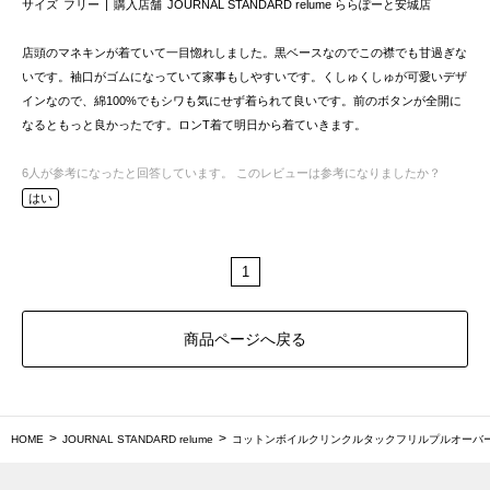
サイズ
フリー
購入店舗
JOURNAL STANDARD relume ららぽーと安城店
店頭のマネキンが着ていて一目惚れしました。黒ベースなのでこの襟でも甘過ぎな
いです。袖口がゴムになっていて家事もしやすいです。くしゅくしゅが可愛いデザ
インなので、綿100%でもシワも気にせず着られて良いです。前のボタンが全開に
なるともっと良かったです。ロンT着て明日から着ていきます。
6
人が参考になったと回答しています。
このレビューは参考になりましたか？
はい
1
商品ページへ戻る
HOME
JOURNAL STANDARD relume
コットンボイルクリンクルタックフリルプルオーバ