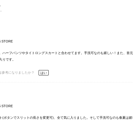
S STORE
。ハーフパンツやタイトロングスカートと合わせてます。手洗可なのも嬉しい！また、首元
入りです。
は参考になりましたか？
はい
S STORE
ト(ボタンでスリットの長さを変更可)、全て気に入りました。そして手洗可なのも春夏は嬉