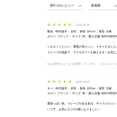
2026.04.19
匿名
40代後半
女性
身長
167cm
体型
大柄
カラー
ブラック
サイズ
38
購入店舗
BAYCREW’
シルエットといい、墨黒の色といい、トキメキました
ドレープが絶妙で、アクセサリーも映えます！お気に
0
人が参考になったと回答しています。
このレビュー
2026.04.18
モー
40代後半
女性
身長
167cm
体型
大柄
カラー
ブラック
サイズ
38
購入店舗
BAYCREW’
墨黒っぽい色、ドレープがある首元、サイドのスリッ
いです。お気に入りの1着になりました！