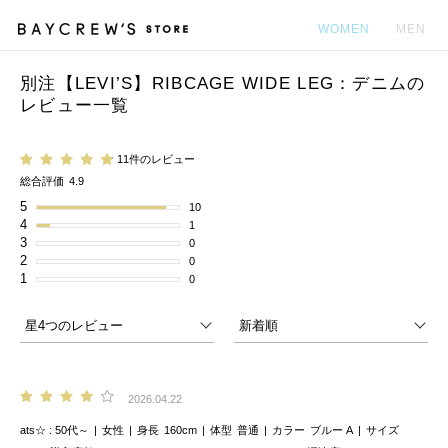
WOMEN
MEN
別注【LEVI’S】RIBCAGE WIDE LEG：デニムの
カ
レビュー一覧
11件のレビュー
総合評価
4.9
5
10
4
1
3
0
2
0
1
0
2026.04.22
ats☆
50代～
女性
身長
160cm
体型
普通
カラー
ブルー A
サイズ