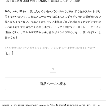
26
購入店舗
JOURNAL STANDARD relume ららぽーと沼津店
160センチ、52キロ。気に入っても海外ブランドのでは長すぎてセルフカットで対
応するがいまいち。これはスニーカーならばほんとにギリギリだけど裾が擦れない
長さがちょうど良い。ウエストからヒップ上部はブカブカ感はなくピチピチでもな
くベルトなしでも落ちてくる感じはない。ヒップ下部はワイドストレートでライン
は拾わない。リヨセル混で柔らかさはあるがペラペラ薄くはない。使いやすい！と
思ってます
4
人が参考になったと回答しています。
このレビューは参考になりましたか？
はい
1
商品ページへ戻る
HOME
JOURNAL STANDARD relume
別注【LEVI’S】RIBCAGE WIDE LEG：デニム