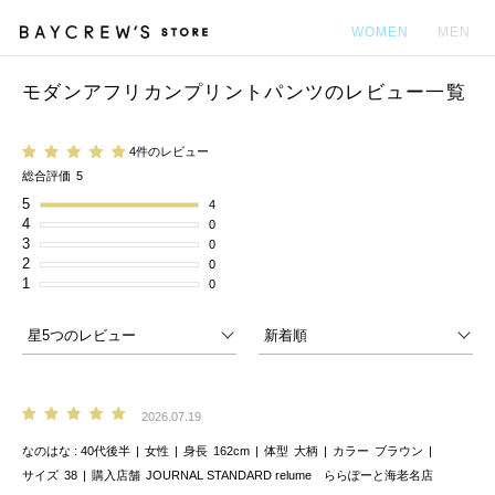
WOMEN
MEN
モダンアフリカンプリントパンツのレビュー一覧
カ
4件のレビュー
総合評価
5
5
4
4
0
3
0
2
0
1
0
2026.07.19
なのはな
40代後半
女性
身長
162cm
体型
大柄
カラー
ブラウン
サイズ
38
購入店舗
JOURNAL STANDARD relume ららぽーと海老名店