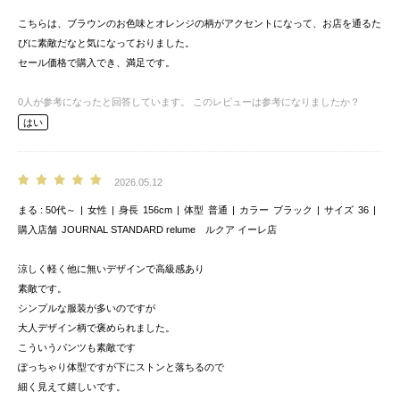
こちらは、ブラウンのお色味とオレンジの柄がアクセントになって、お店を通るた
びに素敵だなと気になっておりました。
セール価格で購入でき、満足です。
0
人が参考になったと回答しています。
このレビューは参考になりましたか？
はい
2026.05.12
まる
50代～
女性
身長
156cm
体型
普通
カラー
ブラック
サイズ
36
購入店舗
JOURNAL STANDARD relume ルクア イーレ店
涼しく軽く他に無いデザインで高級感あり
素敵です。
シンプルな服装が多いのですが
大人デザイン柄で褒められました。
こういうパンツも素敵です
ぽっちゃり体型ですが下にストンと落ちるので
細く見えて嬉しいです。