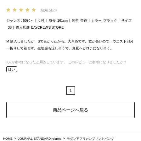
2026.05.02
ジャンヌ
50代～
女性
身長
161cm
体型
普通
カラー
ブラック
サイズ
38
購入店舗
BAYCREW’S STORE
M 購入しましたが、Sで良かったかも。大きめです。丈が長いので、ウエスト部分
一折りして着ます。生地感も涼しそうで、真夏ヘビロテになりそう。
2
人が参考になったと回答しています。
このレビューは参考になりましたか？
はい
1
商品ページへ戻る
HOME
JOURNAL STANDARD relume
モダンアフリカンプリントパンツ