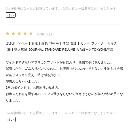
3
人が参考になったと回答しています。
このレビューは参考になりましたか？
はい
2026.05.11
ぷぷぷ
50代～
女性
身長
162cm
体型
普通
カラー
ブラック
サイズ
36
購入店舗
JOURNAL STANDARD RELUME ららぽーとTOKYO-BAY店
ワイルドすぎないアフリカンプリントが目に入り、店舗で手に取りました。
試着したら、ゴム入りパンツなのに、お腹周りがふんわり見えない、生地もオチ感
がありスッキリ見え、透け感も少ない。
即購入しちゃいました。
1番のポイントは、お腹周りの見え方。
お腹ふんわりを隠す為のトップス選びをしないで良さそうなのが購入の決め手にな
りました。
3
人が参考になったと回答しています。
このレビューは参考になりましたか？
はい