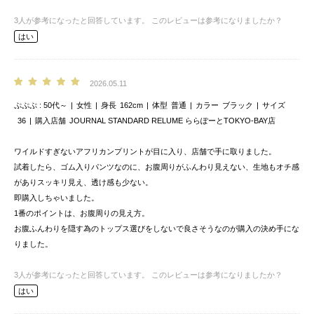
3
人が参考になったと回答しています。
このレビューは参考になりましたか？
はい
2026.05.11
ぷぷぷ
50代～
女性
身長
162cm
体型
普通
カラー
ブラック
サイズ
36
購入店舗
JOURNAL STANDARD RELUME ららぽーとTOKYO-BAY店
ワイルドすぎないアフリカンプリントが目に入り、店舗で手に取りました。
試着したら、ゴム入りパンツなのに、お腹周りがふんわり見えない、生地もオチ感
がありスッキリ見え、透け感も少ない。
即購入しちゃいました。
1番のポイントは、お腹周りの見え方。
お腹ふんわりを隠す為のトップス選びをしないで良さそうなのが購入の決め手にな
りました。
3
人が参考になったと回答しています。
このレビューは参考になりましたか？
はい