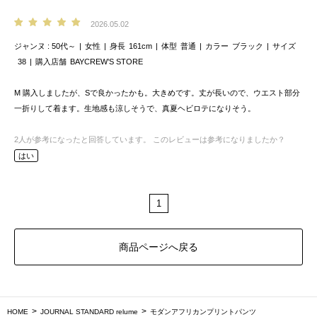
2026.05.02
ジャンヌ
50代～
女性
身長
161cm
体型
普通
カラー
ブラック
サイズ
38
購入店舗
BAYCREW’S STORE
M 購入しましたが、Sで良かったかも。大きめです。丈が長いので、ウエスト部分
一折りして着ます。生地感も涼しそうで、真夏ヘビロテになりそう。
2
人が参考になったと回答しています。
このレビューは参考になりましたか？
はい
1
商品ページへ戻る
HOME
JOURNAL STANDARD relume
モダンアフリカンプリントパンツ