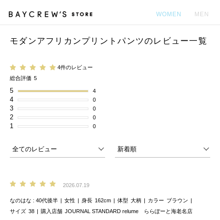
WOMEN
MEN
モダンアフリカンプリントパンツのレビュー一覧
カ
4件のレビュー
総合評価
5
5
4
4
0
3
0
2
0
1
0
2026.07.19
なのはな
40代後半
女性
身長
162cm
体型
大柄
カラー
ブラウン
サイズ
38
購入店舗
JOURNAL STANDARD relume ららぽーと海老名店