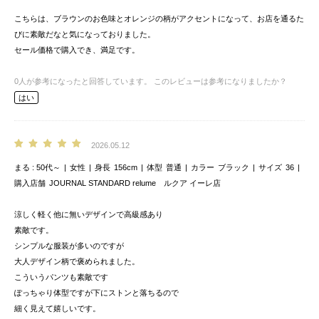
こちらは、ブラウンのお色味とオレンジの柄がアクセントになって、お店を通るた
びに素敵だなと気になっておりました。
セール価格で購入でき、満足です。
0
人が参考になったと回答しています。
このレビューは参考になりましたか？
はい
2026.05.12
まる
50代～
女性
身長
156cm
体型
普通
カラー
ブラック
サイズ
36
購入店舗
JOURNAL STANDARD relume ルクア イーレ店
涼しく軽く他に無いデザインで高級感あり
素敵です。
シンプルな服装が多いのですが
大人デザイン柄で褒められました。
こういうパンツも素敵です
ぽっちゃり体型ですが下にストンと落ちるので
細く見えて嬉しいです。