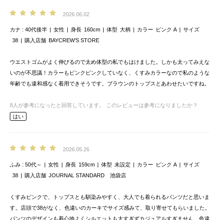
2026.06.02
カナ
40代後半
女性
身長
160cm
体型
大柄
カラー
ピンク A
サイズ
38
購入店舗
BAYCREW’S STORE
ウエストゴムがよく伸びるので太め体型の私でもはけました。しかも太ってみえな
いのが不思議！カラーもピンクピンクしていなく、くすみカラーなので私のような
年齢でも違和感なく着用できそうです。ブラウンのトップスとあわせたいですね。
8
人が参考になったと回答しています。
このレビューは参考になりましたか？
はい
2026.05.26
ふみ
50代～
女性
身長
159cm
体型
未設定
カラー
ピンク A
サイズ
38
購入店舗
JOURNAL STANDARD 池袋店
くすみピンクで、トップスとも馴染みやすく、大人でも着られるパンツだと思いま
す。店頭で38がなく、色違いのカーキでサイズ感みて、取り寄せてもらいました。
パンツのデザインも着心地よくシルエットも太すぎずカジュアルすぎません。色違