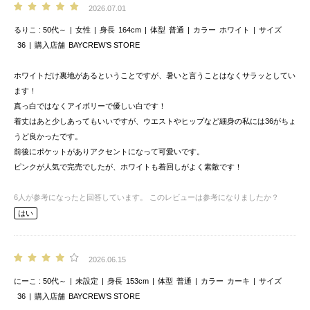
2026.07.01
るりこ
50代～
女性
身長
164cm
体型
普通
カラー
ホワイト
サイズ
36
購入店舗
BAYCREW’S STORE
ホワイトだけ裏地があるということですが、暑いと言うことはなくサラッとしてい
ます！
真っ白ではなくアイボリーで優しい白です！
着丈はあと少しあってもいいですが、ウエストやヒップなど細身の私には36がちょ
うど良かったです。
前後にポケットがありアクセントになって可愛いです。
ピンクが人気で完売でしたが、ホワイトも着回しがよく素敵です！
6
人が参考になったと回答しています。
このレビューは参考になりましたか？
はい
2026.06.15
にーこ
50代～
未設定
身長
153cm
体型
普通
カラー
カーキ
サイズ
36
購入店舗
BAYCREW’S STORE