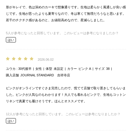
形がキレイで、色は深めのカーキで想像通りです。生地は柔らかく風通しが良い感
じです。生地が思ったよりも夏寄りなので、冬は寒くて無理だろうなと思います。
若干のチクチク感があるのと、お値段高めなので、星減らしました。
5
人が参考になったと回答しています。
このレビューは参考になりましたか？
はい
2026.06.02
ユウカ
30代後半
女性
体型
未設定
カラー
ピンク A
サイズ
38
購入店舗
JOURNAL STANDARD 吉祥寺店
ピンクがオンラインですぐさま完売したので、慌てて店舗で取り置きしてもらいま
した。ピンクが人気なのもわかります！大人でも着れるピンクで、生地もコットン
リネンで真夏でも履けそうです。ほんとオススメです。
12
人が参考になったと回答しています。
このレビューは参考になりましたか？
はい