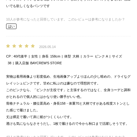
いでも欲しくなるパンツです
10
人が参考になったと回答しています。
このレビューは参考になりましたか？
はい
2026.05.14
CP
40代後半
女性
身長
158cm
体型
大柄
カラー
ピンク A
サイズ
38
購入店舗
BAYCREW’S STORE
実物は着用画像より彩度低め、生地画像アップよりほんの少し暗めの、ドライなグ
レイッシュピンクです。甘めに転ぶのは嫌なので理想的です。
このピンクなら、「ピンクが主役です」と主張するのではなく、全身コーデと調和
がとれるので個人的にはかなり使い勝手がいい色。
骨格ナチュラル・腰位置高め・身長158・体重70と大柄ですがある程度ストンとし
た感じで履けました。
丈は裸足で履いて床に裾がつくくらいです。
透けも気にならなさそうだし、1枚で履けるので今から秋口まで活躍しそうです。