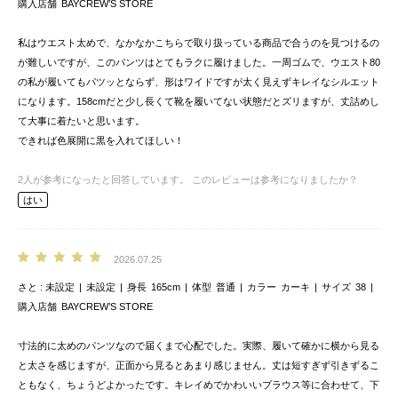
購入店舗
BAYCREW’S STORE
私はウエスト太めで、なかなかこちらで取り扱っている商品で合うのを見つけるの
が難しいですが、このパンツはとてもラクに履けました。一周ゴムで、ウエスト80
の私が履いてもパツッとならず、形はワイドですが太く見えずキレイなシルエット
になります。158cmだと少し長くて靴を履いてない状態だとズリますが、丈詰めし
て大事に着たいと思います。
できれば色展開に黒を入れてほしい！
2
人が参考になったと回答しています。
このレビューは参考になりましたか？
はい
2026.07.25
さと
未設定
未設定
身長
165cm
体型
普通
カラー
カーキ
サイズ
38
購入店舗
BAYCREW’S STORE
寸法的に太めのパンツなので届くまで心配でした。実際、履いて確かに横から見る
と太さを感じますが、正面から見るとあまり感じません。丈は短すぎず引きずるこ
ともなく、ちょうどよかったです。キレイめでかわいいブラウス等に合わせて、下