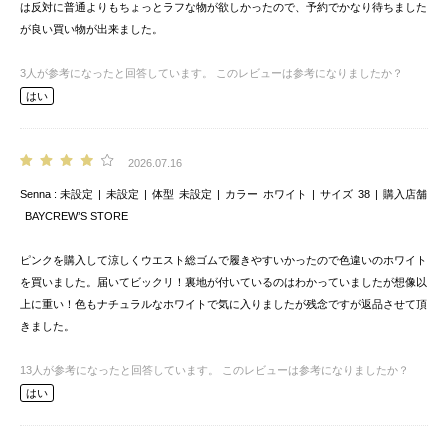
は反対に普通よりもちょっとラフな物が欲しかったので、予約でかなり待ちました
が良い買い物が出来ました。
3
人が参考になったと回答しています。
このレビューは参考になりましたか？
はい
2026.07.16
Senna
未設定
未設定
体型
未設定
カラー
ホワイト
サイズ
38
購入店舗
BAYCREW’S STORE
ピンクを購入して涼しくウエスト総ゴムで履きやすいかったので色違いのホワイト
を買いました。届いてビックリ！裏地が付いているのはわかっていましたが想像以
上に重い！色もナチュラルなホワイトで気に入りましたが残念ですが返品させて頂
きました。
13
人が参考になったと回答しています。
このレビューは参考になりましたか？
はい