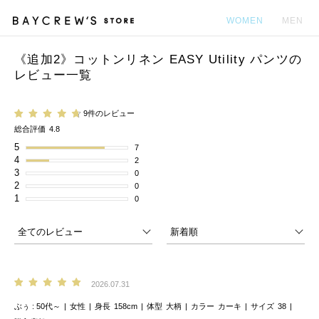
WOMEN
MEN
《追加2》コットンリネン EASY Utility パンツの
カ
レビュー一覧
9件のレビュー
総合評価
4.8
5
7
4
2
3
0
2
0
1
0
2026.07.31
ぶぅ
50代～
女性
身長
158cm
体型
大柄
カラー
カーキ
サイズ
38