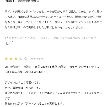
NOBLE 東武百貨店 池袋店
ラインが綺麗でサテンパンツだとコーデが広がりそうで購入。しかし、タイツ履い
ても寒い。Nobleの裏地のあるサテンスカートよりも寒い。裏地をつけるか、生地
をもう少し厚くしてほしいと思いました。長いシーズン履けるメリットもあるのか
な？評価が高いので期待しましたが私には合わないかもしれません。
8
人が参考になったと回答しています。
このレビューは参考になりましたか？
はい
2026.03.03
yu
40代前半
未設定
身長
160cm
体型
未設定
カラー
グレーB
サイズ
38
購入店舗
BAYCREW’S STORE
デザインはすごく可愛いです。
ただ、裏地がほしかったです…！
薄い色なのもあり、下着のラインや体のラインがスケスケでした。泣く泣く返品し
ます。
裏地付きにアップデートされることを期待します。