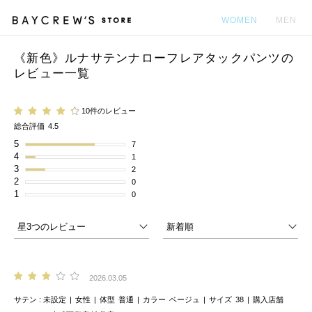
WOMEN
MEN
《新色》ルナサテンナローフレアタックパンツの
カ
レビュー一覧
10件のレビュー
総合評価
4.5
5
7
4
1
3
2
2
0
1
0
2026.03.05
サテン
未設定
女性
体型
普通
カラー
ベージュ
サイズ
38
購入店舗