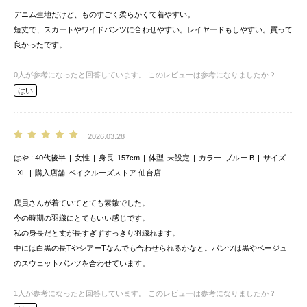
デニム生地だけど、ものすごく柔らかくて着やすい。
短丈で、スカートやワイドパンツに合わせやすい。レイヤードもしやすい。買って
良かったです。
0
人が参考になったと回答しています。
このレビューは参考になりましたか？
はい
2026.03.28
はや
40代後半
女性
身長
157cm
体型
未設定
カラー
ブルー B
サイズ
XL
購入店舗
ベイクルーズストア 仙台店
店員さんが着ていてとても素敵でした。
今の時期の羽織にとてもいい感じです。
私の身長だと丈が長すぎずすっきり羽織れます。
中には白黒の長TやシアーTなんでも合わせられるかなと。パンツは黒やベージュ
のスウェットパンツを合わせています。
1
人が参考になったと回答しています。
このレビューは参考になりましたか？