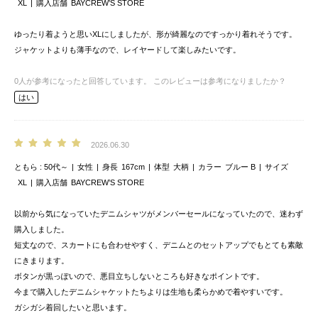
XL
購入店舗
BAYCREW’S STORE
ゆったり着ようと思いXLにしましたが、形が綺麗なのですっかり着れそうです。
ジャケットよりも薄手なので、レイヤードして楽しみたいです。
0
人が参考になったと回答しています。
このレビューは参考になりましたか？
はい
2026.06.30
ともら
50代～
女性
身長
167cm
体型
大柄
カラー
ブルー B
サイズ
XL
購入店舗
BAYCREW’S STORE
以前から気になっていたデニムシャツがメンバーセールになっていたので、迷わず
購入しました。
短丈なので、スカートにも合わせやすく、デニムとのセットアップでもとても素敵
にきまります。
ボタンが黒っぽいので、悪目立ちしないところも好きなポイントです。
今まで購入したデニムシャケットたちよりは生地も柔らかめで着やすいです。
ガシガシ着回したいと思います。