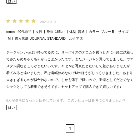
はい
2026.03.11
mmm
40代前半
女性
身長
165cm
体型
普通
カラー
ブルー B
サイズ
M
購入店舗
JOURNAL STANDARD ルクア店
ジージャンいっぱい持ってるのに、リーバイスのデニムを買うときに一緒に試着し
てみたらめちゃくちゃかっこよかったです。またジージャン買ってしまった。ウエ
スタン調なところがまたいいです。XLとMと写真だとたいして差がありませんが、
着てみると違いました。私は肩幅狭めなのでMのほうがしっくりきました。あまり
大きすぎるものが似合わないので。しかも薄手で軽いので、羽織としてだけでなく
シャツとしても着用できそうです。セットアップで購入できて嬉しいです♪
6
人が参考になったと回答しています。
このレビューは参考になりましたか？
はい
1