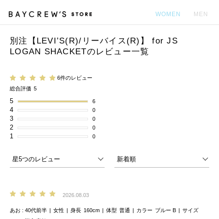
WOMEN
MEN
別注【LEVI’S(R)/リーバイス(R)】 for JS
カ
LOGAN SHACKETのレビュー一覧
6件のレビュー
総合評価
5
5
6
4
0
3
0
2
0
1
0
2026.08.03
あお
40代前半
女性
身長
160cm
体型
普通
カラー
ブルー B
サイズ