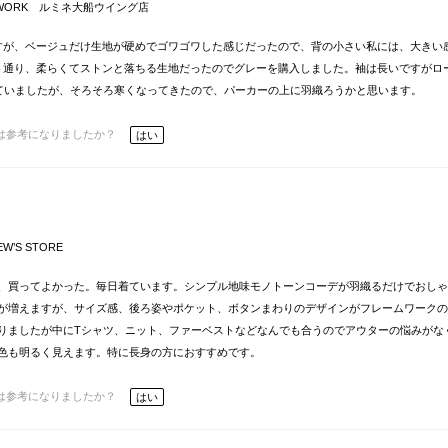
eWORK ルミネ大船ウイング店
すが、ベージュだけ生地が硬めでゴワゴワした感じだったので、背の小さい私には、大きい
ト通り、柔らくてストンと落ちる生地だったのでグレーを購入しました。袖は長いですがロ
ていましたが、そろそろ寒くなってきたので、パーカーの上に羽織ろうかと思います。
は参考になりましたか？
はい
EW’S STORE
ど、買ってよかった。毎日着ています。シンプル地味モノトーンコーデが羽織るだけでおし
が増えますが、サイズ感、後ろ姿やポケット、ボタンまわりのデザインがフレームワークの
りましたが中にTシャツ、ニット、ファーベストなどなんでも合うのでアウターの悩みがな
色も明るく見えます。特に長身の方におすすめです。
は参考になりましたか？
はい