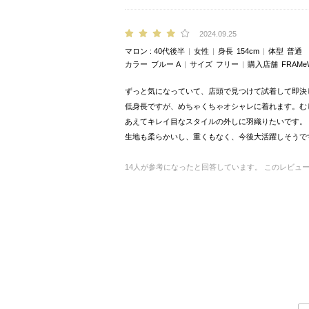
2024.09.25
マロン
40代後半
女性
身長
154cm
体型
普通
カラー
ブルー A
サイズ
フリー
購入店舗
FRAM
ずっと気になっていて、店頭で見つけて試着して即決
低身長ですが、めちゃくちゃオシャレに着れます。む
あえてキレイ目なスタイルの外しに羽織りたいです。
生地も柔らかいし、重くもなく、今後大活躍しそうで
14
人が参考になったと回答しています。
このレビュ