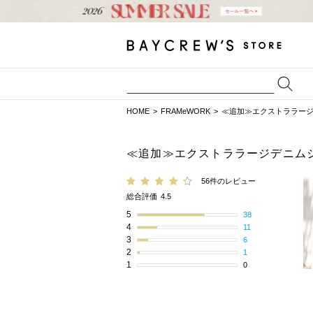
HOME
FRAMeWORK
≪追加≫エクストララージ
≪追加≫エクストララージデニムジ
56件のレビュー
総合評価
4.5
5
38
4
11
3
6
2
1
1
0