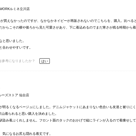
eWORKルミネ立川店
のネイビーが買えなかったのですが、なかなかネイビーが再販されないのでこちらを、購入。比べる
だからこその横や後ろから見た可愛さがあり、下に着込めるのでまだ寒さが残る時期から着
なと思いました。
と合わせやすいです。
は参考になりましたか？
はい
柄
ルーズストア 仙台店
が明るくなるベージュにしました。デニムジャケットにあまりない色合いも友達と被りにく
が沢山着られると思い購入を決めました。
馴染み着ぶくれしません。フロント面のタックのおかげで縦にラインが入るので着痩せして
、気になるお尻も隠れる着丈です。