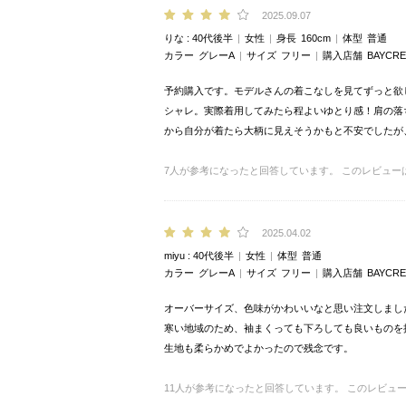
2025.09.07
りな
40代後半
女性
身長
160cm
体型
普通
カラー
グレーA
サイズ
フリー
購入店舗
BAYCRE
予約購入です。モデルさんの着こなしを見てずっと欲
シャレ。実際着用してみたら程よいゆとり感！肩の落
から自分が着たら大柄に見えそうかもと不安でしたが
7
人が参考になったと回答しています。
このレビュー
2025.04.02
miyu
40代後半
女性
体型
普通
カラー
グレーA
サイズ
フリー
購入店舗
BAYCRE
オーバーサイズ、色味がかわいいなと思い注文しまし
寒い地域のため、袖まくっても下ろしても良いものを
生地も柔らかめでよかったので残念です。
11
人が参考になったと回答しています。
このレビュ