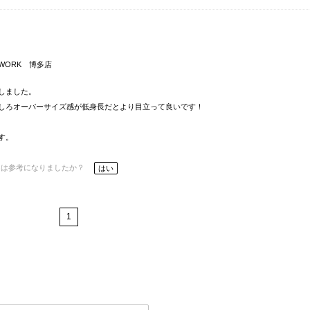
eWORK 博多店
しました。
しろオーバーサイズ感が低身長だとより目立って良いです！
す。
ーは参考になりましたか？
はい
1