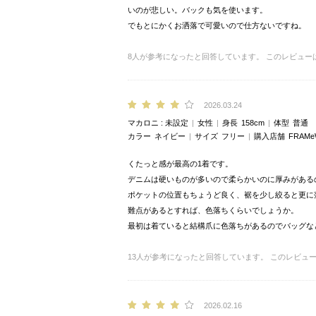
いのが悲しい。バックも気を使います。
でもとにかくお洒落で可愛いので仕方ないですね。
8
人が参考になったと回答しています。
このレビュー
2026.03.24
マカロニ
未設定
女性
身長
158cm
体型
普通
カラー
ネイビー
サイズ
フリー
購入店舗
FRAM
くたっと感が最高の1着です。
デニムは硬いものが多いので柔らかいのに厚みがある
ポケットの位置もちょうど良く、裾を少し絞ると更に
難点があるとすれば、色落ちくらいでしょうか。
最初は着ていると結構爪に色落ちがあるのでバッグな
13
人が参考になったと回答しています。
このレビュ
2026.02.16