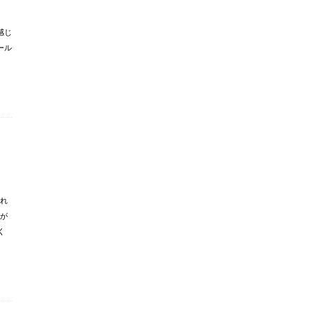
感じ
ール
ゃれ
が
く