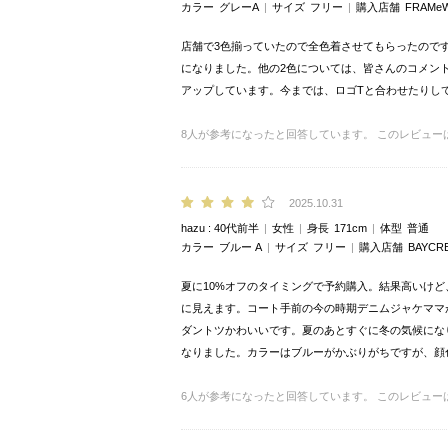
カラー
グレーA
サイズ
フリー
購入店舗
FRAM
店舗で3色揃っていたので全色着させてもらったので
になりました。他の2色については、皆さんのコメン
アップしています。今までは、ロゴTと合わせたりし
8
人が参考になったと回答しています。
このレビュー
2025.10.31
hazu
40代前半
女性
身長
171cm
体型
普通
カラー
ブルー A
サイズ
フリー
購入店舗
BAYCR
夏に10%オフのタイミングで予約購入。結果高いけ
に見えます。コート手前の今の時期デニムジャケママ
ダントツかわいいです。夏のあとすぐに冬の気候にな
なりました。カラーはブルーがかぶりがちですが、顔
6
人が参考になったと回答しています。
このレビュー