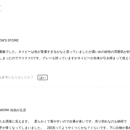
EW’S STORE
素敵でした。ネイビーは色が普通すぎるかなと思っていましたが濃いめの紺色の雰囲気が好
しまったのでマイナス1です。グレーも持っていますがネイビーが全体が引き締まって使え
は参考になりましたか？
はい
通
eWORK 自由が丘店
とお洒落に見えます。 柔らかくて着やすいので出番が多いです。売り切れなのも納得で
手が青くなってしまいました。 2回洗ってようやくつくかな？ぐらいです。下に白物が着