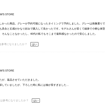
W’S STORE
しかった商品。グレーが予約可能になったタイミングで予約しました。グレーは画像通りで
ち具合と丈感がかなり好みで購入して良かったです。モデルさんが若くて細身で小柄な体型
、そんなことなかったし、40代の私でもそこまで違和感なかったので安心しました。
は参考になりましたか？
はい
W’S STORE
たが、返品させていただきました。
探していましたが、下ろした時に私には袖が長すぎました…
ーは参考になりましたか？
はい