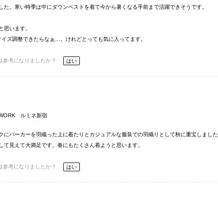
した。寒い時季は中にダウンベストを着て今から暑くなる手前まで活躍できそうです。
と思います。
サイズ調整できたらなぁ…。けれどとっても気に入ってます。
は参考になりましたか？
はい
e WORK ルミネ新宿
クにパーカーを羽織った上に着たりとカジュアルな服装での羽織りとして秋に重宝しました
して見えて大満足です。春にもたくさん着ようと思います。
は参考になりましたか？
はい