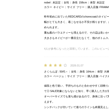
nobel
未設定
女性
身長
158cm
体型
未設定
カラー
ネイビー
サイズ
フリー
購入店舗
FRAM
昨年初めに出ていたREDCARDのchorecoat
幅がとても大きく、着こなせるか不安が残りますが、
められます。
重ね着のバラエティーも増えるので、その辺は良いか
大きさもネイビーが一番目立たなくて、他のボトムス
4
人が参考になったと回答しています。
このレビュー
2026.01.07
さくらんぼ
50代～
女性
身長
164cm
体型
大
カラー
ベージュ
サイズ
フリー
購入店舗
ベイク
値段と色で迷い、手持ちのものと合わせやすく顔映り
て◎ SALE対象にならないと知り、早く購入した方
オーバーサイズでも落ち感があるので、身体に沿って
えます。
シンチバックが付いていて後ろのラインも綺麗見えし