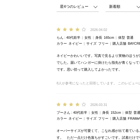
2026.04.02
らん
40代前半
女性
身長
165cm
体型
普通
カラー
ネイビー
サイズ
フリー
購入店舗
BAYCR
ネイビーかわいいです。写真で見るより実物のほうが
でした。届いてハンガーに掛けたら指先が青くなって
です。思い切って購入してよかったです。
8
人が参考になったと回答しています。
このレビュー
2026.03.31
プーさん
40代前半
女性
身長
152cm
体型
普
カラー
ネイビー
サイズ
フリー
購入店舗
FRAM
オーバーサイズが可愛くて、こなれ感が出て着ている
す。 ただ一点だけ色落ちがすごいです。試着だけで