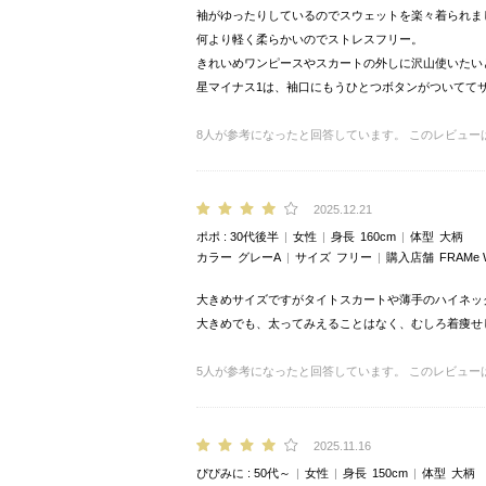
袖がゆったりしているのでスウェットを楽々着られま
何より軽く柔らかいのでストレスフリー。
きれいめワンピースやスカートの外しに沢山使いたい
星マイナス1は、袖口にもうひとつボタンがついてて
8
人が参考になったと回答しています。
このレビュー
2025.12.21
ポポ
30代後半
女性
身長
160cm
体型
大柄
カラー
グレーA
サイズ
フリー
購入店舗
FRAM
大きめサイズですがタイトスカートや薄手のハイネッ
大きめでも、太ってみえることはなく、むしろ着痩せ
5
人が参考になったと回答しています。
このレビュー
2025.11.16
ぴぴみに
50代～
女性
身長
150cm
体型
大柄