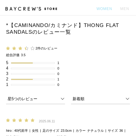
WOMEN
MEN
*【CAMINANDO/カミナンド】THONG FLAT
カ
SANDALSのレビュー一覧
2件のレビュー
総合評価
3.5
5
1
4
0
3
0
2
1
1
0
2025.06.11
hiro
40代前半
女性
足のサイズ
23.0cm
カラー
ナチュラル
サイズ
36