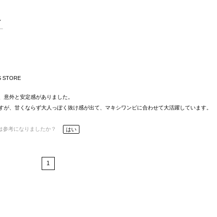
S STORE
、意外と安定感がありました。
すが、甘くならず大人っぽく抜け感が出て、マキシワンピに合わせて大活躍しています。
は参考になりましたか？
はい
1