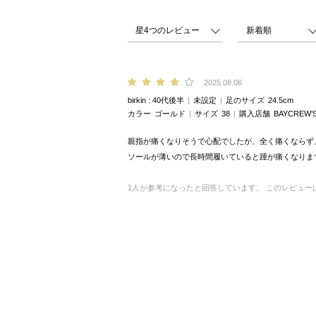
2025.08.06
birkin
40代後半
未設定
足のサイズ
24.5cm
カラー
ゴールド
サイズ
38
購入店舗
BAYCREW’
親指が痛くなりそうで心配でしたが、全く痛くならず
ソールが薄いので長時間履いていると踵が痛くなりま
1
人が参考になったと回答しています。
このレビュー