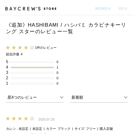
WOMEN
MEN
《追加》HASHIBAMI / ハシバミ カラビナキーリ
カ
ング スターのレビュー一覧
1件のレビュー
総合評価
4
5
0
4
1
3
0
2
0
1
0
2025.07.25
カレン
未設定
未設定
カラー
ブラック
サイズ
フリー
購入店舗