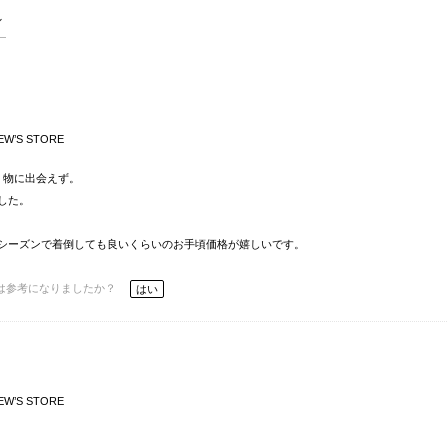
EW’S STORE
く物に出会えず。
した。
シーズンで着倒しても良いくらいのお手頃価格が嬉しいです。
は参考になりましたか？
はい
EW’S STORE