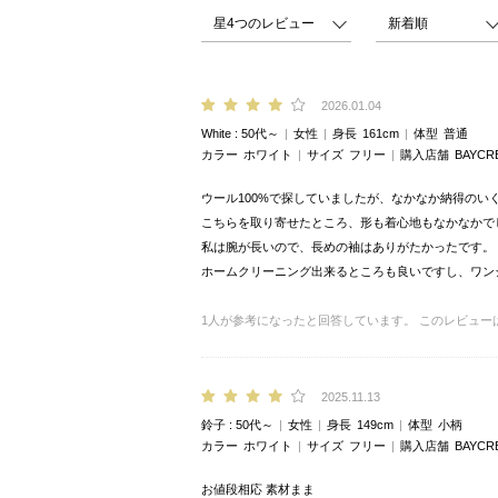
2026.01.04
White
50代～
女性
身長
161cm
体型
普通
カラー
ホワイト
サイズ
フリー
購入店舗
BAYCR
ウール100%で探していましたが、なかなか納得のい
こちらを取り寄せたところ、形も着心地もなかなかで
私は腕が長いので、長めの袖はありがたかったです。
ホームクリーニング出来るところも良いですし、ワン
1
人が参考になったと回答しています。
このレビュー
2025.11.13
鈴子
50代～
女性
身長
149cm
体型
小柄
カラー
ホワイト
サイズ
フリー
購入店舗
BAYCR
お値段相応 素材まま