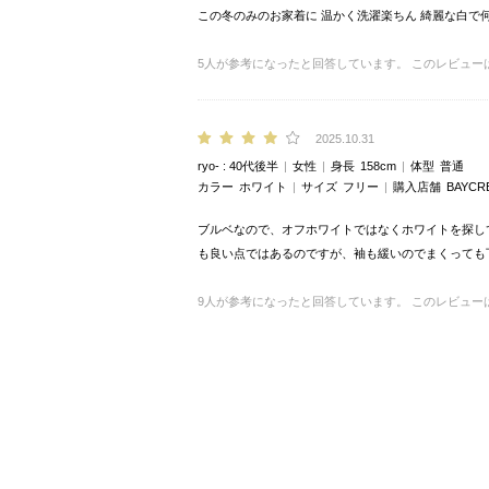
この冬のみのお家着に 温かく洗濯楽ちん 綺麗な白で
5
人が参考になったと回答しています。
このレビュー
2025.10.31
ryo-
40代後半
女性
身長
158cm
体型
普通
カラー
ホワイト
サイズ
フリー
購入店舗
BAYCR
ブルベなので、オフホワイトではなくホワイトを探し
も良い点ではあるのですが、袖も緩いのでまくっても
9
人が参考になったと回答しています。
このレビュー