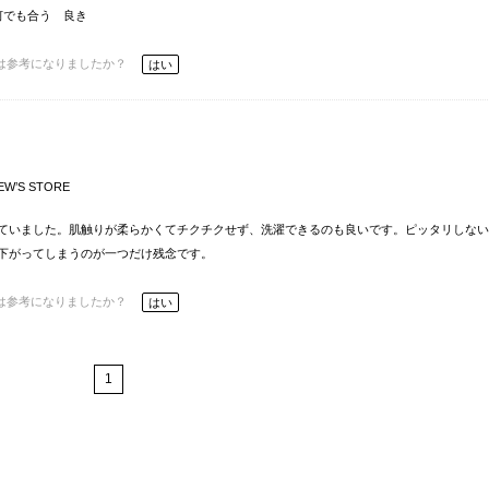
何でも合う 良き
は参考になりましたか？
はい
EW’S STORE
ていました。肌触りが柔らかくてチクチクせず、洗濯できるのも良いです。ピッタリしない
下がってしまうのが一つだけ残念です。
は参考になりましたか？
はい
1