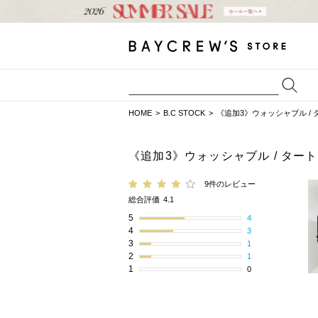
HOME
B.C STOCK
《追加3》ウォッシャブル /
《追加3》ウォッシャブル / タ
9件のレビュー
総合評価
4.1
5
4
4
3
3
1
2
1
1
0