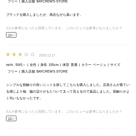
フリー
購入店舗
BAYCREW’S STORE
ブラックを購入しましたが、残念ながら臭います。
1
人が参考になったと回答しています。
このレビューは参考になりましたか？
はい
2025.12.17
nichi
50代～
女性
身長
155cm
体型
普通
カラー
ベージュ
サイズ
フリー
購入店舗
BAYCREW’S STORE
シンプルな肌触りの良いニットを探してこちらを購入しました。店員さんが着てい
る感じより袖、脇の辺りがもたついて太って見えるので返品しました。肌触りがよ
く匂いもなかったです。
3
人が参考になったと回答しています。
このレビューは参考になりましたか？
はい