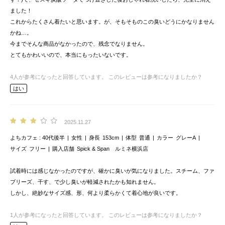
ました！
これからたくさん着たいと思います。が、そもそものこの臭いどうにかなりません
かね…。
今までそんな商品がなかったので、残念でなりません。
とてもかわいいので、本当にもったいないです。
4
人が参考になったと回答しています。
このレビューは参考になりましたか？
はい
2025.11.27
よちカフェ
40代後半
女性
身長
153cm
体型
普通
カラー
グレーA
サイズ
フリー
購入店舗
Spick & Span ルミネ横浜店
試着時には感じなかったのですが、確かに臭いが気になりました。スチーム、ファ
ブリーズ、干す、で少し臭いが軽減されたかも知れません。
しかし、絶妙なサイズ感、形、何より柔らかくて着心地が良いです。
1
人が参考になったと回答しています。
このレビューは参考になりましたか？