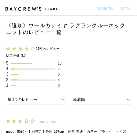
WOMEN
MEN
《追加》ウールカシミヤ ラグランクルーネック
カ
ニットのレビュー一覧
27件のレビュー
総合評価
3.7
5
13
4
2
3
5
2
4
1
3
2026.01.09
moco
50代～
未設定
身長
157cm
体型
普通
カラー
ブラック
サイズ