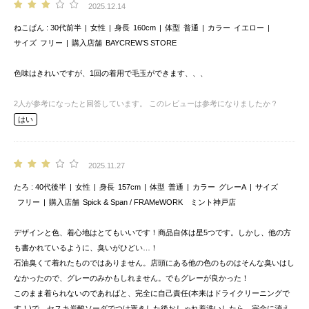
2025.12.14
ねこぱん
30代前半
女性
身長
160cm
体型
普通
カラー
イエロー
サイズ
フリー
購入店舗
BAYCREW’S STORE
色味はきれいですが、1回の着用で毛玉ができます、、、
2
人が参考になったと回答しています。
このレビューは参考になりましたか？
はい
2025.11.27
たろ
40代後半
女性
身長
157cm
体型
普通
カラー
グレーA
サイズ
フリー
購入店舗
Spick & Span / FRAMeWORK ミント神戸店
デザインと色、着心地はとてもいいです！商品自体は星5つです。しかし、他の方
も書かれているように、臭いがひどい…！
石油臭くて着れたものではありません。店頭にある他の色のものはそんな臭いはし
なかったので、グレーのみかもしれません。でもグレーが良かった！
このまま着られないのであればと、完全に自己責任(本来はドライクリーニングで
す！)で、セスキ炭酸ソーダでつけ置きした後おしゃれ着洗いしたら、完全に消え