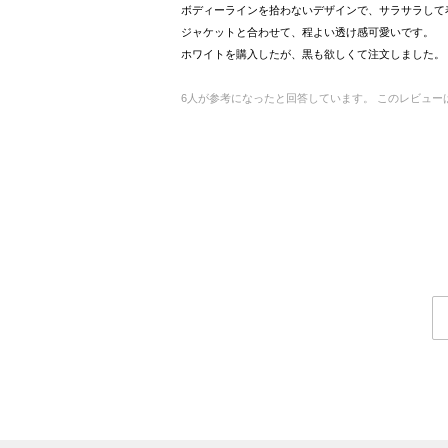
ボディーラインを拾わないデザインで、サラサラして
ジャケットと合わせて、程よい透け感可愛いです。
ホワイトを購入したが、黒も欲しくて注文しました。
6
人が参考になったと回答しています。
このレビュー