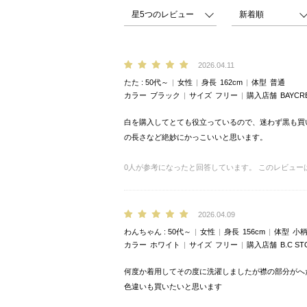
2026.04.11
たた
50代～
女性
身長
162cm
体型
普通
カラー
ブラック
サイズ
フリー
購入店舗
BAYCR
白を購入してとても役立っているので、迷わず黒も買
の長さなど絶妙にかっこいいと思います。
0
人が参考になったと回答しています。
このレビュー
2026.04.09
わんちゃん
50代～
女性
身長
156cm
体型
小
カラー
ホワイト
サイズ
フリー
購入店舗
B.C ST
何度か着用してその度に洗濯しましたが襟の部分がへ
色違いも買いたいと思います