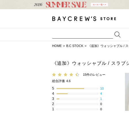
HOME
B.C STOCK
《追加》ウォッシャブル / 
《追加》ウォッシャブル / スラブ
15件のレビュー
総合評価
4.6
5
10
4
4
3
1
2
0
1
0