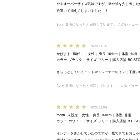
ややオーバーサイズ気味ですが、裾や袖を少し出した
色違いで揃えてしまいました…！
9
人が参考になったと回答しています。
このレビュー
2025.11.15
かばまま
50代～
女性
身長
164cm
体型
大柄
カラー
ブラック
サイズ
フリー
購入店舗
BC ST
さらっとしていてニットやトレーナーのインに丁度い
2
人が参考になったと回答しています。
このレビュー
2025.11.04
monti
未設定
女性
身長
160cm
体型
普通
カラー
ホワイト
サイズ
フリー
購入店舗
B.C 
インナーをさがしていたのですが一枚できてもおしゃ