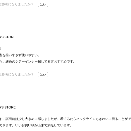
は参考になりましたか？
はい
’S STORE
！
型を拾いすぎず使いやすい。
う。緩めのシアーインナー探してる方おすすめです。
は参考になりましたか？
はい
’S STORE
す。試着前は少し大きめに感じましたが、着てみたらネックラインもきれいに着ることがで
できます。いいお買い物が出来て満足しています。