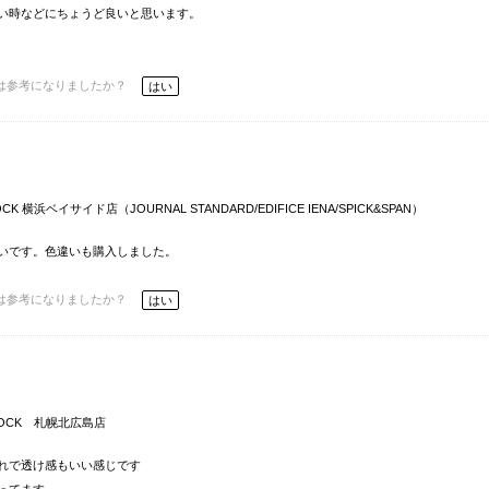
い時などにちょうど良いと思います。
は参考になりましたか？
はい
OCK 横浜ベイサイド店（JOURNAL STANDARD/EDIFICE IENA/SPICK&SPAN）
いです。色違いも購入しました。
は参考になりましたか？
はい
STOCK 札幌北広島店
れで透け感もいい感じです