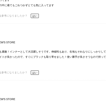
ってます
の中に着てもごわつかずとても気に入ってます
は参考になりましたか？
はい
EW’S STORE
も素敵！インナーとして大活躍しそうです。伸縮性もあり、生地もそれなりにしっかりして
イトが良かったので、すぐにブラックも取り寄せました！使い勝手が良さそうなので持って
は参考になりましたか？
はい
EW’S STORE