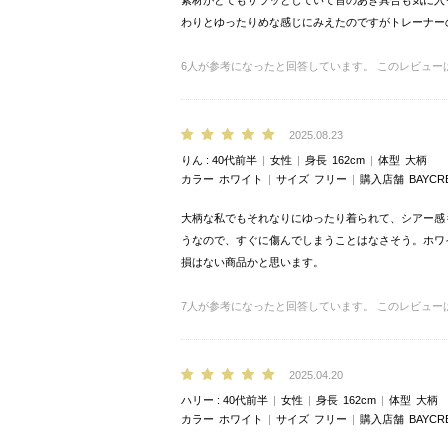
素材がとてもサラッとしていて首のあき具合も気に入
わりとゆったりめな感じにみえたのですがトレーナー
6
人が参考になったと回答しています。
このレビュー
2025.08.23
りん
40代前半
女性
身長
162cm
体型
大柄
カラー
ホワイト
サイズ
フリー
購入店舗
BAYCR
大柄な私でもそれなりにゆったり着られて、シアー感
うなので、すぐに傷んでしまうことはなさそう。ホワ
損はない商品かと思います。
7
人が参考になったと回答しています。
このレビュー
2025.04.20
ハリー
40代前半
女性
身長
162cm
体型
大柄
カラー
ホワイト
サイズ
フリー
購入店舗
BAYCR