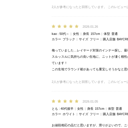
2
人が参考になったと回答しています。
このレビュー
2026.01.26
kao
50代～
女性
身長
157cm
体型
普通
カラー
ブラック
サイズ
フリー
購入店舗
BAYCR
侮っていました…レイヤード対策のインナー探し、最
スルッスルに気持ちの良い生地に、ニットが凄く相性
ています！
この生地でラウンド裾があっても重宝しそうかなと思
2
人が参考になったと回答しています。
このレビュー
2026.01.05
とも
40代後半
女性
身長
157cm
体型
普通
カラー
ホワイト
サイズ
フリー
購入店舗
BAYCR
お値段相応の品だと思いますが、滑りがよいので、ニ