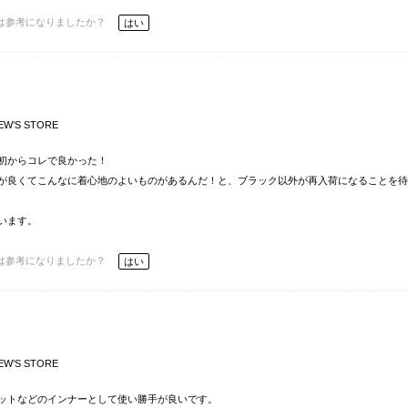
は参考になりましたか？
はい
EW’S STORE
初からコレで良かった！
が良くてこんなに着心地のよいものがあるんだ！と、ブラック以外が再入荷になることを待
います。
は参考になりましたか？
はい
EW’S STORE
ットなどのインナーとして使い勝手が良いです。