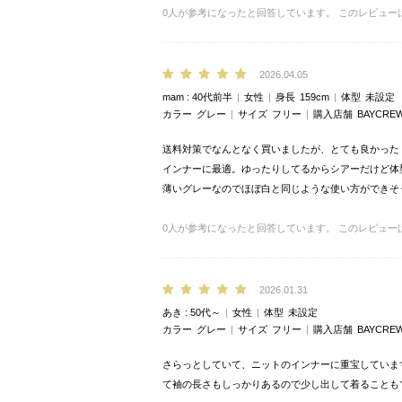
0
人が参考になったと回答しています。
このレビュー
2026.04.05
mam
40代前半
女性
身長
159cm
体型
未設定
カラー
グレー
サイズ
フリー
購入店舗
BAYCREW
送料対策でなんとなく買いましたが、とても良かった
インナーに最適。ゆったりしてるからシアーだけど体
薄いグレーなのでほぼ白と同じような使い方ができそ
0
人が参考になったと回答しています。
このレビュー
2026.01.31
あき
50代～
女性
体型
未設定
カラー
グレー
サイズ
フリー
購入店舗
BAYCREW
さらっとしていて、ニットのインナーに重宝していま
て袖の長さもしっかりあるので少し出して着ることも