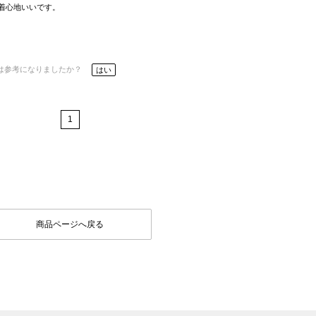
着心地いいです。
は参考になりましたか？
はい
1
商品ページへ戻る