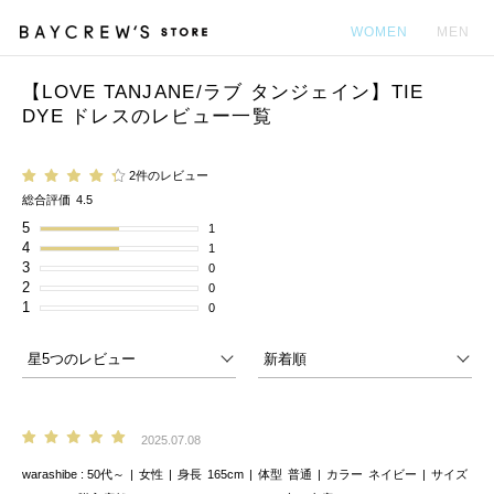
WOMEN
MEN
【LOVE TANJANE/ラブ タンジェイン】TIE
カ
DYE ドレスのレビュー一覧
2件のレビュー
総合評価
4.5
5
1
4
1
3
0
2
0
1
0
2025.07.08
warashibe
50代～
女性
身長
165cm
体型
普通
カラー
ネイビー
サイズ