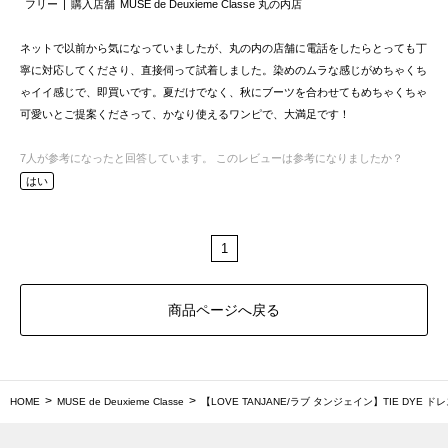
フリー
購入店舗
MUSE de Deuxieme Classe 丸の内店
ネットで以前から気になっていましたが、丸の内の店舗に電話をしたらとっても丁
寧に対応してくださり、直接伺って試着しました。染めのムラな感じがめちゃくち
ゃイイ感じで、即買いです。夏だけでなく、秋にブーツを合わせてもめちゃくちゃ
可愛いとご提案くださって、かなり使えるワンピで、大満足です！
7
人が参考になったと回答しています。
このレビューは参考になりましたか？
はい
1
商品ページへ戻る
HOME
MUSE de Deuxieme Classe
【LOVE TANJANE/ラブ タンジェイン】TIE DYE ド