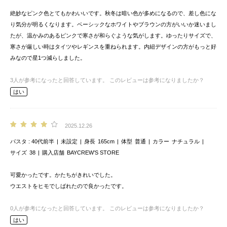
絶妙なピンク色とてもかわいいです。秋冬は暗い色が多めになるので、差し色にな
り気分が明るくなります。ベーシックなホワイトやブラウンの方がいいか迷いまし
たが、温かみのあるピンクで寒さが和らぐような気がします。ゆったりサイズで、
寒さが厳しい時はタイツやレギンスを重ねられます。内紐デザインの方がもっと好
みなので星1つ減らしました。
3
人が参考になったと回答しています。
このレビューは参考になりましたか？
はい
2025.12.26
パスタ
40代前半
未設定
身長
165cm
体型
普通
カラー
ナチュラル
サイズ
38
購入店舗
BAYCREW’S STORE
可愛かったです。かたちがきれいでした。
ウエストをヒモでしばれたので良かったです。
0
人が参考になったと回答しています。
このレビューは参考になりましたか？
はい