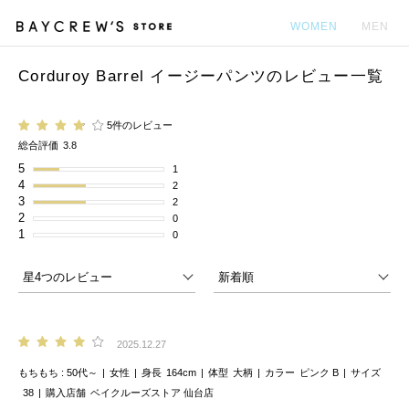
WOMEN
MEN
Corduroy Barrel イージーパンツのレビュー一覧
カ
5件のレビュー
総合評価
3.8
5
1
4
2
3
2
2
0
1
0
2025.12.27
もちもち
50代～
女性
身長
164cm
体型
大柄
カラー
ピンク B
サイズ
38
購入店舗
ベイクルーズストア 仙台店