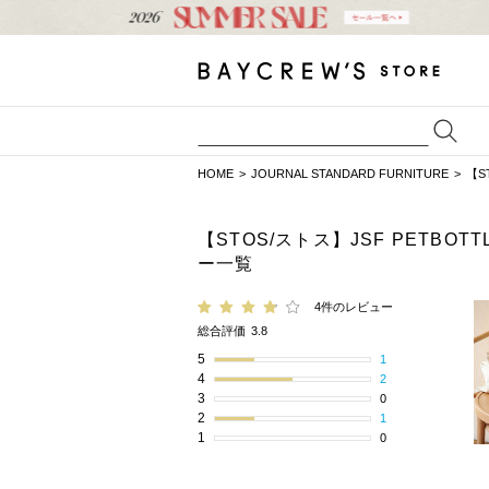
HOME
JOURNAL STANDARD FURNITURE
【S
【STOS/ストス】JSF PETBO
ー一覧
4件のレビュー
総合評価
3.8
5
1
4
2
3
0
2
1
1
0