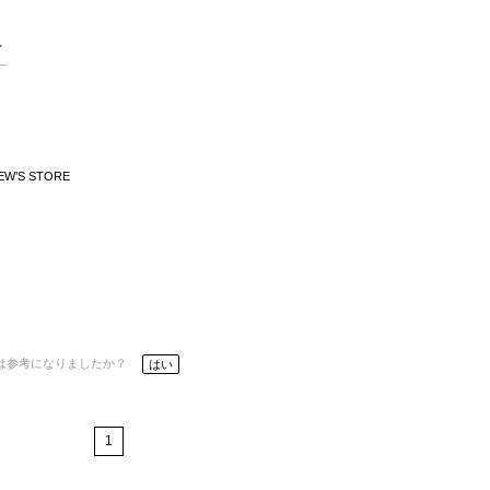
EW’S STORE
は参考になりましたか？
はい
1