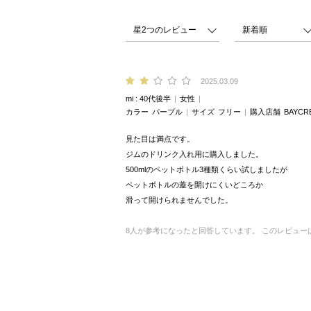
2025.03.09
mi
40代後半
女性
カラー
パープル
サイズ
フリー
購入店舗
BAYCR
見た目は満点です。
ジムのドリンク入れ用に購入しました。
500mlのペットボトル3種類くらい試しましたが
ペットボトルの蓋を開けにくいどころか
滑って開けられませんでした。
8
人が参考になったと回答しています。
このレビュー