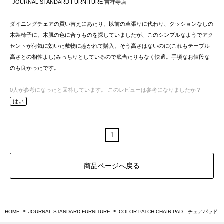
JOURNAL STANDARD FURNITURE 吉祥寺店
ダイニングチェアの買い替えにあたり、以前の革張りに代わり、クッションなしの
木製椅子に。木肌の色に合うものを探していましたが、このシンプルなようでアク
セントが何気に効いた敷物に惹かれて購入。そう高さはないのに(これもテーブル
高さとの相性よし)みっちりとしているので底当たりもなく快適。手頃なお値段な
のも良かったです。
0
人が参考になったと回答しています。
このレビューは参考になりましたか？
はい
1
商品ページへ戻る
HOME
JOURNAL STANDARD FURNITURE
COLOR PATCH CHAIR PAD チェアパッド