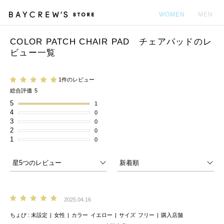
WOMEN
MEN
COLOR PATCH CHAIR PAD チェアパッドのレ
カ
ビュー一覧
1件のレビュー
総合評価
5
5
1
4
0
3
0
2
0
1
0
2025.04.16
ちょび
未設定
女性
カラー
イエロー
サイズ
フリー
購入店舗