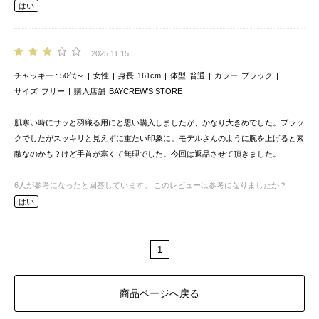
はい
2025.11.15
チャッキー
50代～
女性
身長
161cm
体型
普通
カラー
ブラック
サイズ
フリー
購入店舗
BAYCREW’S STORE
肌寒い時にサッと羽織る用にと思い購入しましたが、かなり大きめでした。ブラッ
クでしたがスッキリと見えずに重たい印象に。モデルさんのように腕を上げると素
敵なのかも？けど手首が寒くて無理でした。今回は返品させて頂きました。
6
人が参考になったと回答しています。
このレビューは参考になりましたか？
はい
1
商品ページへ戻る