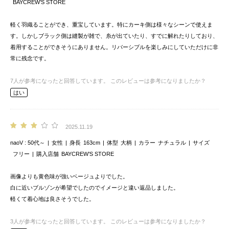
BAYCREW’S STORE
軽く羽織ることができ、重宝しています。特にカーキ側は様々なシーンで使えま
す。しかしブラック側は縫製が雑で、糸が出ていたり、すでに解れたりしており、
着用することができそうにありません。リバーシブルを楽しみにしていただけに非
常に残念です。
7
人が参考になったと回答しています。
このレビューは参考になりましたか？
はい
2025.11.19
naoV
50代～
女性
身長
163cm
体型
大柄
カラー
ナチュラル
サイズ
フリー
購入店舗
BAYCREW’S STORE
画像よりも黄色味が強いベージュよりでした。
白に近いブルゾンが希望でしたのでイメージと違い返品しました。
軽くて着心地は良さそうでした。
3
人が参考になったと回答しています。
このレビューは参考になりましたか？