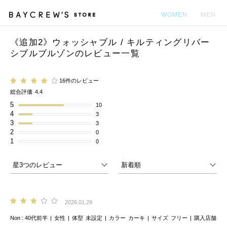
WOMEN
MEN
《追加2》ウォッシャブル / キルティングリバー
カ
シブルブルゾンのレビュー一覧
16件のレビュー
総合評価
4.4
5
10
4
3
3
3
2
0
1
0
2026.01.29
Non
40代前半
女性
体型
未設定
カラー
カーキ
サイズ
フリー
購入店舗