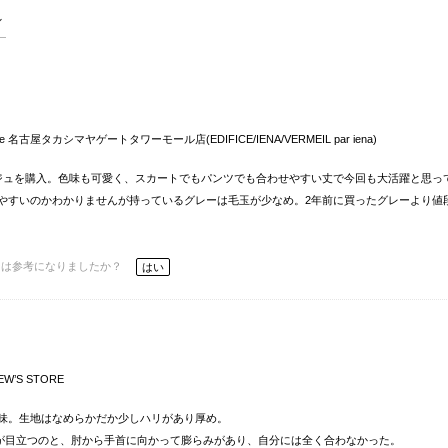
me 名古屋タカシマヤゲートタワーモール店(EDIFICE/IENA/VERMEIL par iena)
ジュを購入。色味も可愛く、スカートでもパンツでも合わせやすい丈で今回も大活躍と思っ
やすいのかわかりませんが持っているグレーは毛玉が少なめ。2年前に買ったグレーより値
ーは参考になりましたか？
はい
EW’S STORE
味。生地はなめらかだか少しハリがあり厚め。
幅が目立つのと、肘から手首に向かって膨らみがあり、自分には全く合わなかった。