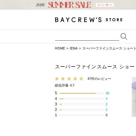
HOME
IENA
スーパーファインスムース ショー
スーパーファインスムース ショ
47件のレビュー
総合評価
4.7
5
39
4
4
3
2
2
2
1
0