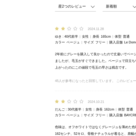
2024.11.28
ゆき
40代前半
女性
身長
165cm
体型
普通
カラー
ベージュ
サイズ
フリー
購入店舗
Le Do
2年前にグレーを購入して良かったので丈違いでベー
ましたが、毛玉がすぐできました。ベージュで目立ち
上がったのにこの値段で毛玉の早さは残念です。
45
人が参考になったと回答しています。
このレビュ
2024.10.21
だんご
30代後半
女性
身長
162cm
体型
普通
カラー
ベージュ
サイズ
フリー
購入店舗
BAYCR
色味は、オフホワイトではなくグレージュを薄めた色
162センチ、52キロ、骨格ナチュラルが着ると、肩