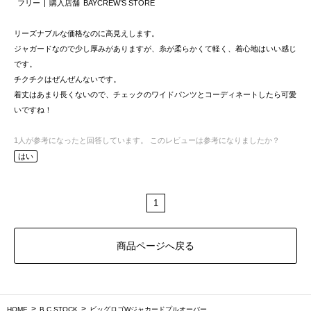
フリー
購入店舗
BAYCREW’S STORE
リーズナブルな価格なのに高見えします。
ジャガードなので少し厚みがありますが、糸が柔らかくて軽く、着心地はいい感じ
です。
チクチクはぜんぜんないです。
着丈はあまり長くないので、チェックのワイドパンツとコーディネートしたら可愛
いですね！
1
人が参考になったと回答しています。
このレビューは参考になりましたか？
はい
1
商品ページへ戻る
HOME
B.C STOCK
ビッグロゴWジャカードプルオーバー