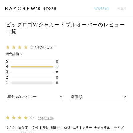
WOMEN
MEN
ビッグロゴWジャカードプルオーバーのレビュー
カ
一覧
1件のレビュー
総合評価
4
5
0
4
1
3
0
2
0
1
0
2024.11.26
くらら
未設定
女性
身長
158cm
体型
大柄
カラー
ナチュラル
サイズ