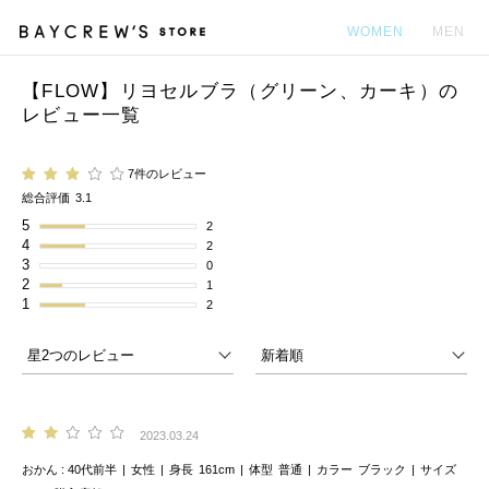
WOMEN
MEN
【FLOW】リヨセルブラ（グリーン、カーキ）の
カ
レビュー一覧
7件のレビュー
総合評価
3.1
5
2
4
2
3
0
2
1
1
2
2023.03.24
おかん
40代前半
女性
身長
161cm
体型
普通
カラー
ブラック
サイズ