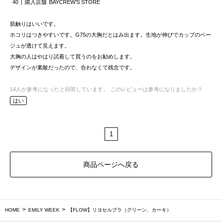
40
購入店舗
BAYCREW’S STORE
肌触りはいいです。
ホコリはつきやすいです。G75の大胸だとはみ出ます。生地が伸びでカップのベー
ジュが透けて見えます。
大胸の人はやはり試着して買うのをお勧めします。
デザインが素敵だったので、合わなくて残念です。
14
人が参考になったと回答しています。
このレビューは参考になりましたか？
はい
1
商品ページへ戻る
HOME
EMILY WEEK
【FLOW】リヨセルブラ（グリーン、カーキ）