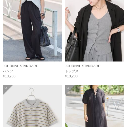
JOURNAL STANDARD
JOURNAL STANDARD
パンツ
トップス
¥13,200
¥13,200
63
64