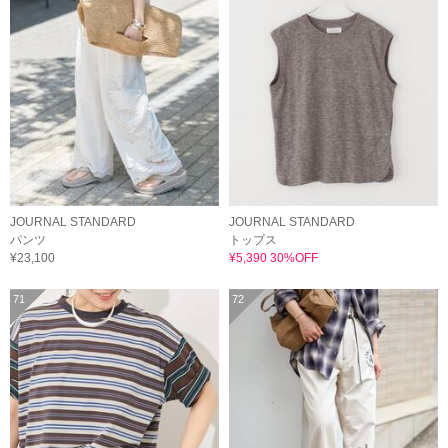
JOURNAL STANDARD
JOURNAL STANDARD
パンツ
トップス
¥23,100
¥5,390 30%OFF
71
72