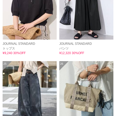
JOURNAL STANDARD
JOURNAL STANDARD
トップス
パンツ
¥9,240 30%OFF
¥12,320 30%OFF
25
26