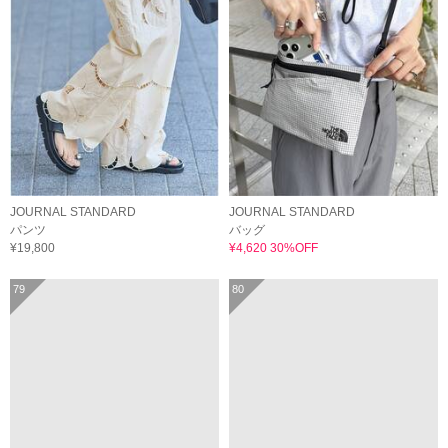
JOURNAL STANDARD
JOURNAL STANDARD
パンツ
バッグ
¥19,800
¥4,620 30%OFF
79
80