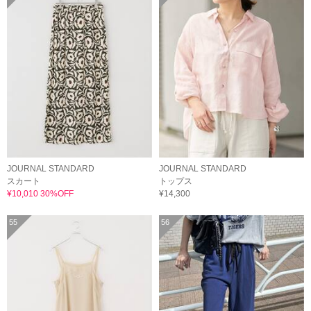
JOURNAL STANDARD
JOURNAL STANDARD
スカート
トップス
¥10,010 30%OFF
¥14,300
55
56