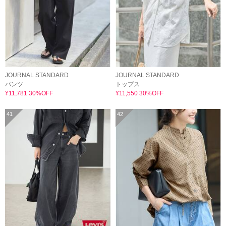
JOURNAL STANDARD
JOURNAL STANDARD
パンツ
トップス
¥11,781 30%OFF
¥11,550 30%OFF
41
42