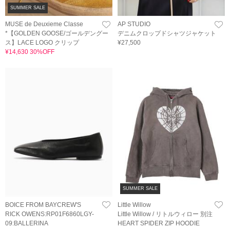
SUMMER SALE
MUSE de Deuxieme Classe
AP STUDIO
*【GOLDEN GOOSE/ゴールデングー
デニムクロップドシャツジャケット
ス】LACE LOGO クリップ
¥27,500
¥14,630 30%OFF
SUMMER SALE
BOICE FROM BAYCREW'S
Little Willow
RICK OWENS:RP01F6860LGY-
Little Willow / リトルウィロー 別注
09:BALLERINA
HEART SPIDER ZIP HOODIE