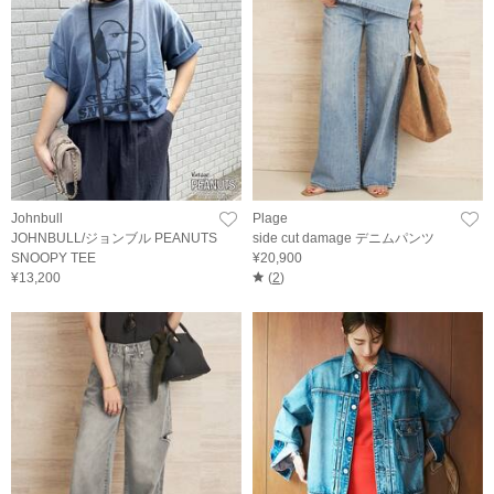
Johnbull
Plage
JOHNBULL/ジョンブル PEANUTS
side cut damage デニムパンツ
SNOOPY TEE
¥20,900
¥13,200
(
2
)