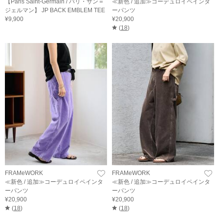
【Paris Saint-Germain / パリ・サン＝
≪新色 / 追加≫コーデュロイペインタ
ジェルマン】 JP BACK EMBLEM TEE
ーパンツ
¥9,900
¥20,900
(
18
)
FRAMeWORK
FRAMeWORK
≪新色 / 追加≫コーデュロイペインタ
≪新色 / 追加≫コーデュロイペインタ
ーパンツ
ーパンツ
¥20,900
¥20,900
(
18
)
(
18
)