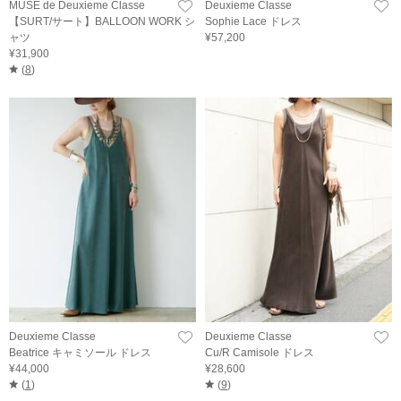
MUSE de Deuxieme Classe
Deuxieme Classe
【SURT/サート】BALLOON WORK シ
Sophie Lace ドレス
ャツ
¥57,200
¥31,900
(
8
)
Deuxieme Classe
Deuxieme Classe
Beatrice キャミソール ドレス
Cu/R Camisole ドレス
¥44,000
¥28,600
(
1
)
(
9
)