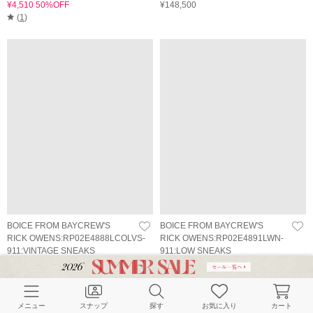
¥4,510 50%OFF
¥148,500
(
1
)
BOICE FROM BAYCREW'S
BOICE FROM BAYCREW'S
RICK OWENS:RP02E4888LCOLVS-
RICK OWENS:RP02E4891LWN-
911:VINTAGE SNEAKS
911:LOW SNEAKS
¥146,300
¥150,700
メニュー
スナップ
探す
お気に入り
カート