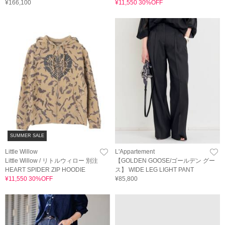
¥166,100
¥11,550 30%OFF
SUMMER SALE
Little Willow
L'Appartement
Little Willow / リトルウィロー 別注
【GOLDEN GOOSE/ゴールデン グー
HEART SPIDER ZIP HOODIE
ス】 WIDE LEG LIGHT PANT
¥11,550 30%OFF
¥85,800