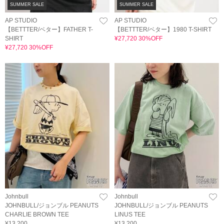
SUMMER SALE
SUMMER SALE
AP STUDIO
AP STUDIO
【BETTTER/ベター】FATHER T-
【BETTTER/ベター】1980 T-SHIRT
SHIRT
¥27,720 30%OFF
¥27,720 30%OFF
Johnbull
Johnbull
JOHNBULL/ジョンブル PEANUTS
JOHNBULL/ジョンブル PEANUTS
CHARLIE BROWN TEE
LINUS TEE
¥13,200
¥13,200