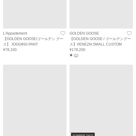
L'Appartement
GOLDEN GOOSE
【GOLDEN GOOSE/ゴールデン グー
【GOLDEN GOOSE / ゴールデングー
ス】 JOGGING PANT
ス】VENEZIA SMALL CUSTOM
¥78,100
¥178,200
(
1
)
SUMMER SALE