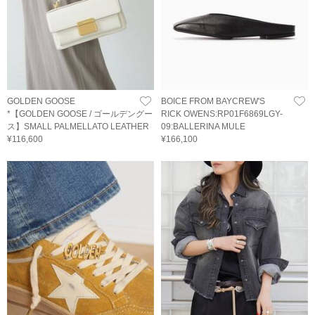
GOLDEN GOOSE
BOICE FROM BAYCREW'S
*【GOLDEN GOOSE / ゴールデングー
RICK OWENS:RP01F6869LGY-
ス】SMALL PALMELLATO LEATHER
09:BALLERINA MULE
¥116,600
¥166,100