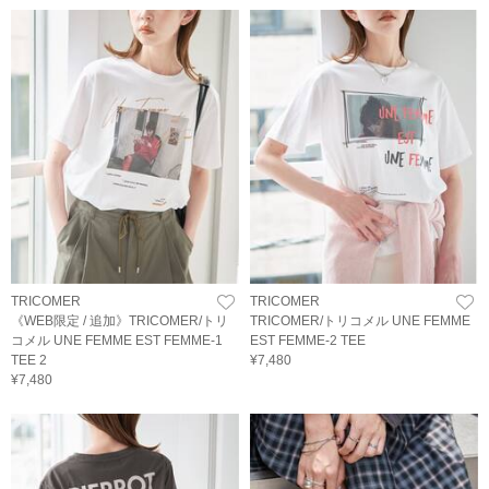
TRICOMER
TRICOMER
《WEB限定 / 追加》TRICOMER/トリ
TRICOMER/トリコメル UNE FEMME
コメル UNE FEMME EST FEMME-1
EST FEMME-2 TEE
TEE 2
¥7,480
¥7,480