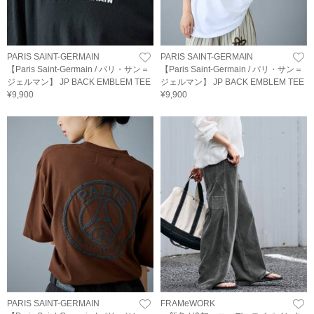
PARIS SAINT-GERMAIN
PARIS SAINT-GERMAIN
【Paris Saint-Germain / パリ・サン＝
【Paris Saint-Germain / パリ・サン＝
ジェルマン】 JP BACK EMBLEM TEE
ジェルマン】 JP BACK EMBLEM TEE
¥9,900
¥9,900
PARIS SAINT-GERMAIN
FRAMeWORK