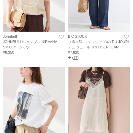
Johnbull
B.C STOCK
JOHNBULL/ジョンブル NIRVANA
《追加5》ウォッシャブル / DU JOUR/
SMILEY Tシャツ
デュ ジュール TROUSER JEAN
¥9,350
¥7,920
(
17
)