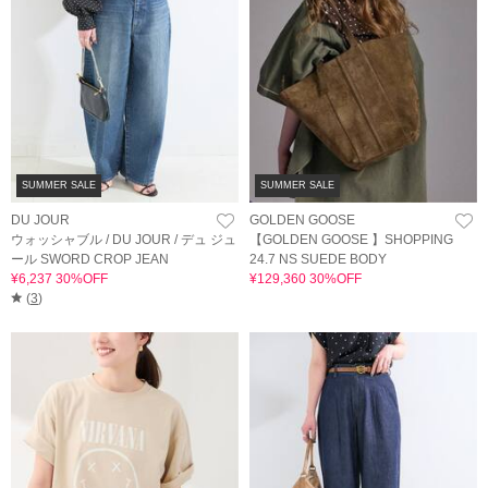
SUMMER SALE
SUMMER SALE
DU JOUR
GOLDEN GOOSE
ウォッシャブル / DU JOUR / デュ ジュ
【GOLDEN GOOSE 】SHOPPING
ール SWORD CROP JEAN
24.7 NS SUEDE BODY
¥6,237 30%OFF
¥129,360 30%OFF
(
3
)