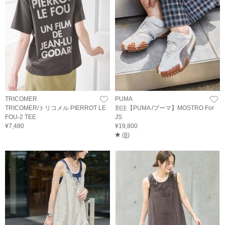
TRICOMER
PUMA
TRICOMER/トリコメル PIERROT LE
別注【PUMA /プーマ】MOSTRO For
FOU-2 TEE
JS
¥7,480
¥19,800
(
8
)