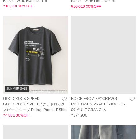
Biascut Wide Flare Denim
Biascut Wide Flare Denim
¥10,010 30%OFF
¥10,010 30%OFF
SUMMER SALE
GOOD ROCK SPEED
BOICE FROM BAYCREW'S
GOOD ROCK SPEED / グッドロック
RICK OWENS:RP01F6809LGE-
スピード ジープ Pickup Promo T-Shirt
09:MULE GRANOLA
¥4,851 30%OFF
¥174,900