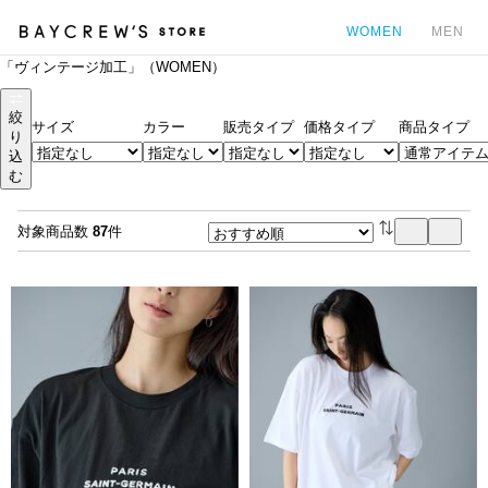
WOMEN
MEN
「ヴィンテージ加工」（WOMEN）
カ
絞
サイズ
カラー
販売タイプ
価格タイプ
商品タイプ
り
込
む
対象商品数
87
件