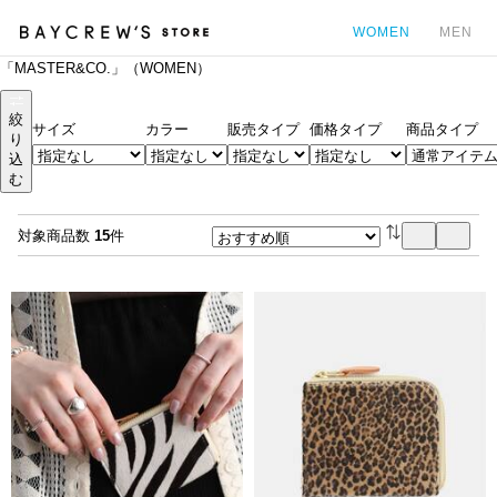
WOMEN
MEN
「MASTER&CO.」（WOMEN）
カ
絞
サイズ
カラー
販売タイプ
価格タイプ
商品タイプ
り
込
む
対象商品数
15
件