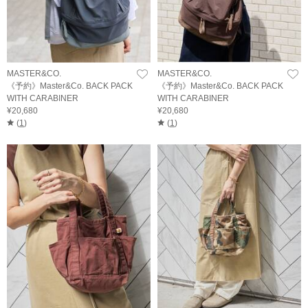
MASTER&CO.
MASTER&CO.
《予約》Master&Co. BACK PACK
《予約》Master&Co. BACK PACK
WITH CARABINER
WITH CARABINER
¥20,680
¥20,680
(
1
)
(
1
)