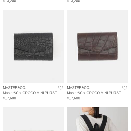
¥13,200
¥13,200
MASTER&CO.
MASTER&CO.
Master&Co. CROCO MINI PURSE
Master&Co. CROCO MINI PURSE
¥17,600
¥17,600