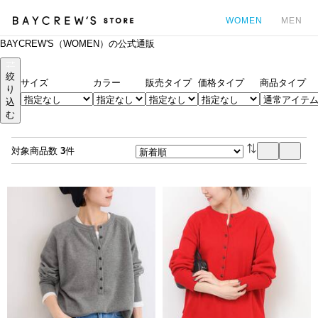
WOMEN
MEN
BAYCREW'S（WOMEN）の公式通販
カ
絞
サイズ
カラー
販売タイプ
価格タイプ
商品タイプ
り
込
む
対象商品数
3
件