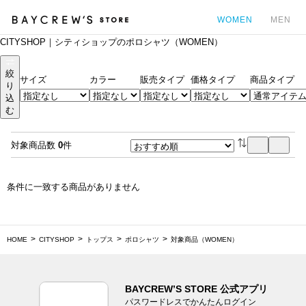
WOMEN
MEN
CITYSHOP｜シティショップのポロシャツ（WOMEN）
カ
絞
サイズ
カラー
販売タイプ
価格タイプ
商品タイプ
り
込
む
対象商品数
0
件
条件に一致する商品がありません
HOME
CITYSHOP
トップス
ポロシャツ
対象商品（WOMEN）
BAYCREW’S STORE 公式アプリ
パスワードレスでかんたんログイン