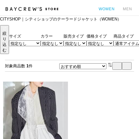
WOMEN
MEN
CITYSHOP｜シティショップのテーラードジャケット（WOMEN）
カ
絞
サイズ
カラー
販売タイプ
価格タイプ
商品タイプ
り
込
む
対象商品数
1
件