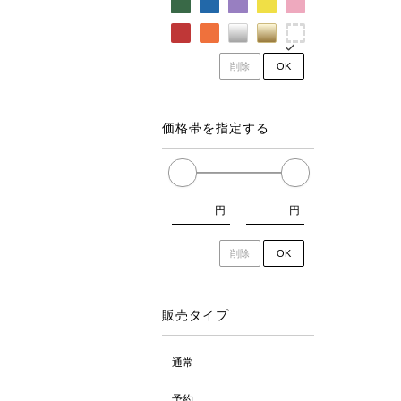
削除
OK
価格帯を指定する
円
円
削除
OK
販売タイプ
通常
予約