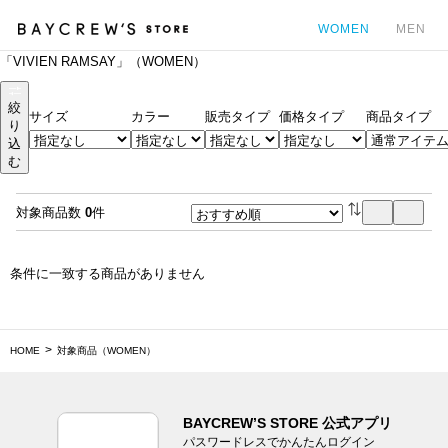
WOMEN
MEN
「VIVIEN RAMSAY」（WOMEN）
カ
絞
サイズ
カラー
販売タイプ
価格タイプ
商品タイプ
り
込
む
対象商品数
0
件
条件に一致する商品がありません
HOME
対象商品（WOMEN）
BAYCREW’S STORE 公式アプリ
パスワードレスでかんたんログイン