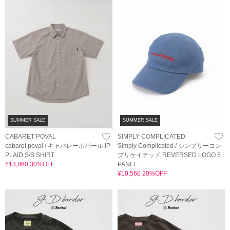
SUMMER SALE
SUMMER SALE
CABARET POVAL
SIMPLY COMPLICATED
cabaret poval / キャバレーポバール IP
Simply Complicated / シンプリーコン
PLAID S/S SHIRT
プリケイテッド REVERSED LOGO 5
¥13,860 30%OFF
PANEL
¥10,560 20%OFF