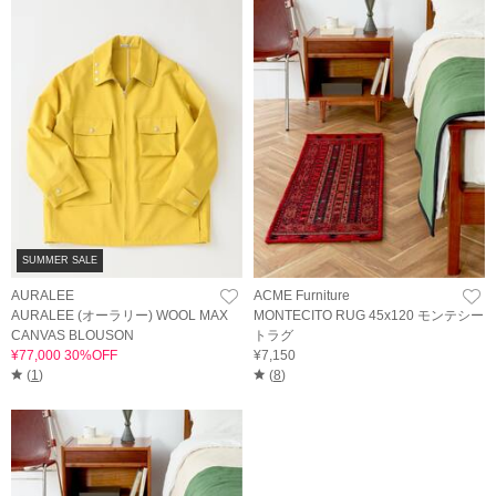
SUMMER SALE
AURALEE
ACME Furniture
AURALEE (オーラリー) WOOL MAX
MONTECITO RUG 45x120 モンテシー
CANVAS BLOUSON
トラグ
¥77,000 30%OFF
¥7,150
(
1
)
(
8
)