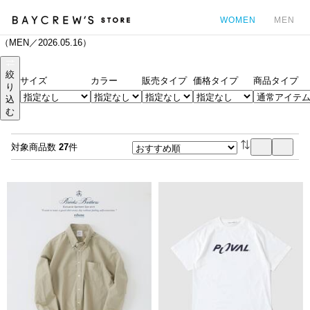
WOMEN
MEN
（MEN／2026.05.16）
カ
絞
サイズ
カラー
販売タイプ
価格タイプ
商品タイプ
り
込
む
対象商品数
27
件