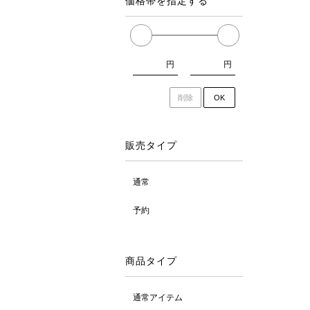
価格帯を指定する
円
円
削除
OK
販売タイプ
通常
予約
商品タイプ
通常アイテム