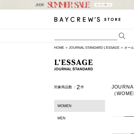
HOME
JOURNAL STANDARD L'ESSAGE
オール
2
JOURN
対象商品数 ：
件
（WOME
WOMEN
MEN