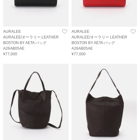
AURALEE
AURALEE
AURALEE/オーラリー LEATHER
AURALEE/オーラリー LEATHER
BOSTON BY AETA バッグ
BOSTON BY AETA バッグ
A26AB05AE
A26AB05AE
¥77,000
¥77,000