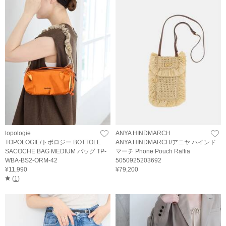
topologie
ANYA HINDMARCH
TOPOLOGIE/トポロジー BOTTOLE
ANYA HINDMARCH/アニヤ ハインド
SACOCHE BAG MEDIUM バッグ TP-
マーチ Phone Pouch Raffia
WBA-BS2-ORM-42
5050925203692
¥11,990
¥79,200
(
1
)