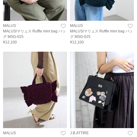
MALUS
MALUS
MALUS/マリュス Ruffle mini bag バッ
MALUS/マリュス Ruffle mini bag バッ
グ MSG-025
グ MSG-025
¥12,100
¥12,100
MALUS
J.B.ATTIRE