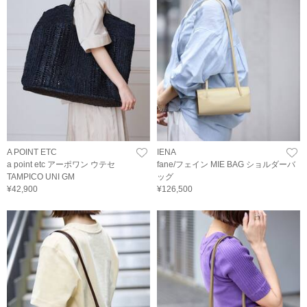
A POINT ETC
IENA
a point etc アーポワン ウテセ
fane/フェイン MIE BAG ショルダーバ
TAMPICO UNI GM
ッグ
¥42,900
¥126,500