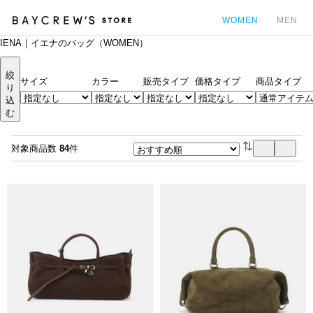
WOMEN
MEN
IENA｜イエナのバッグ（WOMEN）
カ
絞
サイズ
カラー
販売タイプ
価格タイプ
商品タイプ
り
込
む
対象商品数
84
件