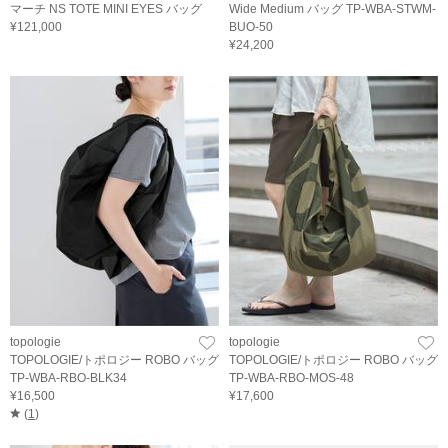
マーチ NS TOTE MINI EYES バッグ
Wide Medium バッグ TP-WBA-STWM-
¥121,000
BUO-50
¥24,200
topologie
topologie
TOPOLOGIE/トポロジー ROBO バッグ
TOPOLOGIE/トポロジー ROBO バッグ
TP-WBA-RBO-BLK34
TP-WBA-RBO-MOS-48
¥16,500
¥17,600
(
1
)