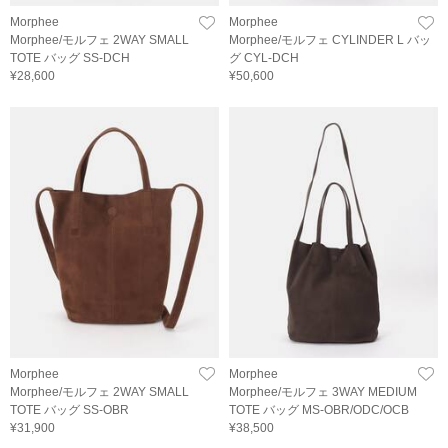
Morphee
Morphee
Morphee/モルフェ 2WAY SMALL
Morphee/モルフェ CYLINDER L バッ
TOTE バッグ SS-DCH
グ CYL-DCH
¥28,600
¥50,600
Morphee
Morphee
Morphee/モルフェ 2WAY SMALL
Morphee/モルフェ 3WAY MEDIUM
TOTE バッグ SS-OBR
TOTE バッグ MS-OBR/ODC/OCB
¥31,900
¥38,500