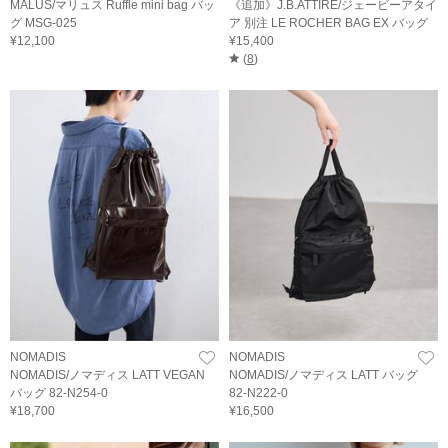
MALUS/マリュス Ruffle mini bag バッ
《追加》J.B.ATTIRE/ジェービーアタイ
グ MSG-025
ア 別注 LE ROCHER BAG EX バッグ
¥12,100
¥15,400
(
8
)
NOMADIS
NOMADIS
NOMADIS/ノマディス LATT VEGAN
NOMADIS/ノマディス LATT バッグ
バッグ 82-N254-0
82-N222-0
¥18,700
¥16,500