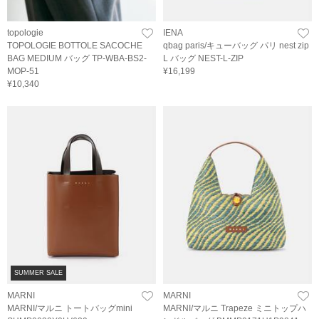
topologie
IENA
TOPOLOGIE BOTTOLE SACOCHE
qbag paris/キューバッグ パリ nest zip
BAG MEDIUM バッグ TP-WBA-BS2-
L バッグ NEST-L-ZIP
MOP-51
¥16,199
¥10,340
SUMMER SALE
MARNI
MARNI
MARNI/マルニ トートバッグmini
MARNI/マルニ Trapeze ミニトップハ