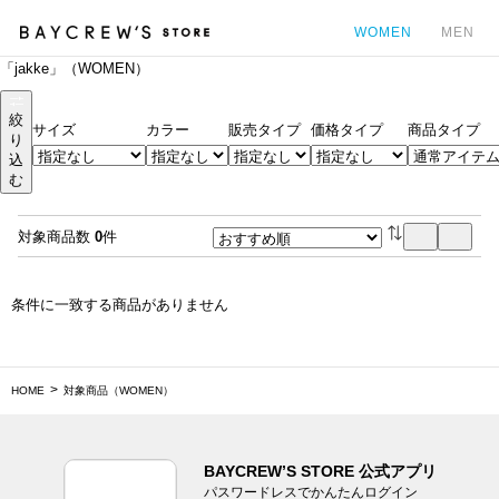
WOMEN
MEN
「jakke」（WOMEN）
カ
絞
サイズ
カラー
販売タイプ
価格タイプ
商品タイプ
り
込
む
対象商品数
0
件
条件に一致する商品がありません
HOME
対象商品（WOMEN）
BAYCREW’S STORE 公式アプリ
パスワードレスでかんたんログイン