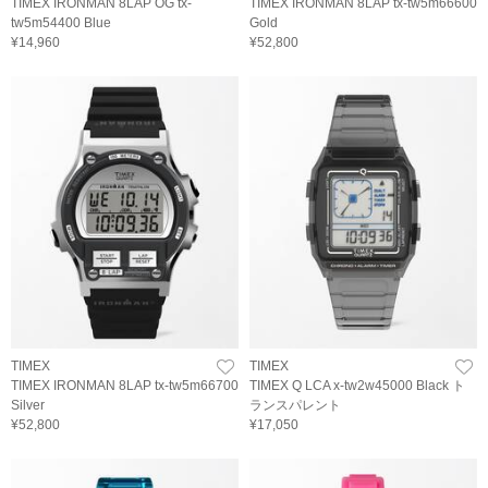
TIMEX IRONMAN 8LAP OG tx-
TIMEX IRONMAN 8LAP tx-tw5m66600
tw5m54400 Blue
Gold
¥14,960
¥52,800
TIMEX
TIMEX
TIMEX IRONMAN 8LAP tx-tw5m66700
TIMEX Q LCA x-tw2w45000 Black ト
Silver
ランスパレント
¥52,800
¥17,050