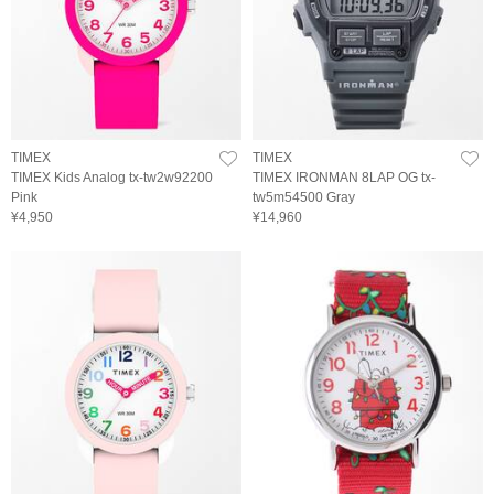
TIMEX
TIMEX
TIMEX Kids Analog tx-tw2w92200
TIMEX IRONMAN 8LAP OG tx-
Pink
tw5m54500 Gray
¥4,950
¥14,960