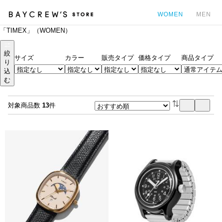
WOMEN
MEN
「TIMEX」（WOMEN）
カ
絞
サイズ
カラー
販売タイプ
価格タイプ
商品タイプ
り
込
む
対象商品数
13
件