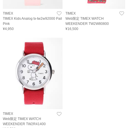
TIMEX
TIMEX
TIMEX Kids Analog tx-tw2w92000 Pail
Web限定 TIMEX WATCH
Pink
WEEKENDER TW2W80800
¥4,950
¥16,500
TIMEX
Web限定 TIMEX WATCH
WEEKENDER TW2R41400