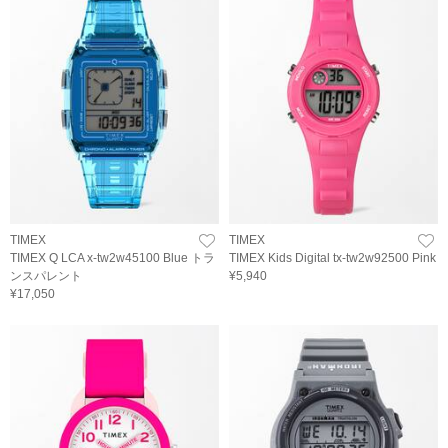
TIMEX
TIMEX
TIMEX Q LCA x-tw2w45100 Blue トラ
TIMEX Kids Digital tx-tw2w92500 Pink
ンスパレント
¥5,940
¥17,050