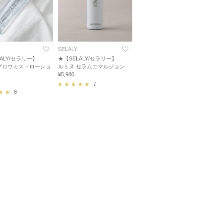
SELALY
ALY/セラリー】
★【SELALY/セラリー】
グロウミストローショ
ルミヌ セラムエマルジョン
¥5,980
7
8