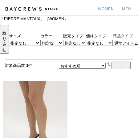
WOMEN
MEN
「PIERRE MANTOUX」（WOMEN）
カ
絞
サイズ
カラー
販売タイプ
価格タイプ
商品タイプ
り
込
む
対象商品数
1
件