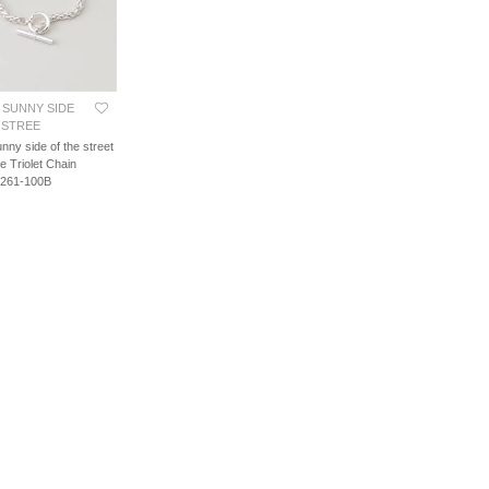
 SUNNY SIDE
 STREE
nny side of the street
 Triolet Chain
 261-100B