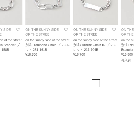
Y SIDE
ON THE SUNNY SIDE
ON THE SUNNY SIDE
ON THE
E
OF THE STREE
OF THE STREE
OF THE
de of the street
on the sunny side of the street
on the sunny side of the street
on the su
n Bracelet ブ
別注Trombone Chain ブレスレ
別注Curblink Chain ID ブレス
別注Triple
150B
ット 251-161B
レット 211-104B
Bracelet
¥18,700
¥18,700
¥16,500
再入荷
1