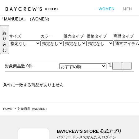
WOMEN
MEN
「MANUELA」（WOMEN）
カ
絞
サイズ
カラー
販売タイプ
価格タイプ
商品タイプ
り
込
む
対象商品数
0
件
条件に一致する商品がありません
HOME
対象商品（WOMEN）
BAYCREW’S STORE 公式アプリ
パスワードレスでかんたんログイン