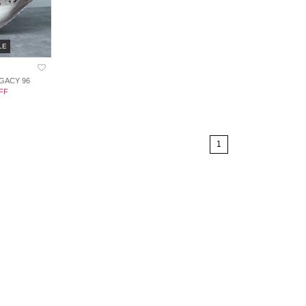
LE
ACY 96
FF
1