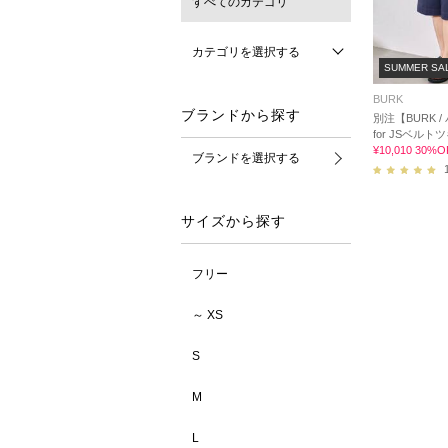
すべてのカテゴリ
カテゴリを選択する
SUMMER SA
BURK
ブランドから探す
別注【BURK /
for JSベル
¥10,010 30%O
ブランドを選択する
サイズから探す
フリー
～ XS
S
M
L