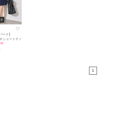
LE
 バーク】
トツキショートチノ
FF
1
1